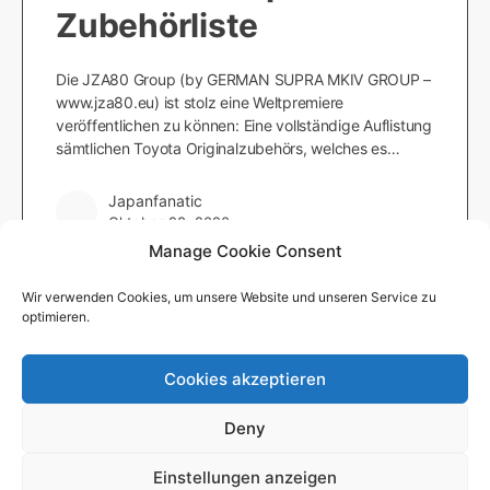
Zubehörliste
Die JZA80 Group (by GERMAN SUPRA MKIV GROUP –
www.jza80.eu) ist stolz eine Weltpremiere
veröffentlichen zu können: Eine vollständige Auflistung
sämtlichen Toyota Originalzubehörs, welches es…
Japanfanatic
Oktober 28, 2020
Manage Cookie Consent
Wir verwenden Cookies, um unsere Website und unseren Service zu
optimieren.
Cookies akzeptieren
© 2026 - German Supra MKIV Group e.V. -
Impressum
-
Deny
Datenschutzerklärung
-
Nutzungsbedingungen
-
Redaktion
Einstellungen anzeigen