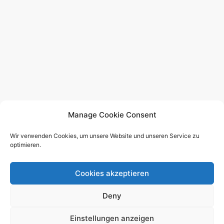
Manage Cookie Consent
Wir verwenden Cookies, um unsere Website und unseren Service zu
optimieren.
Cookies akzeptieren
© 2026 - German Supra MKIV Group e.V. -
Impressum
-
Deny
Datenschutzerklärung
-
Nutzungsbedingungen
-
Redaktion
Einstellungen anzeigen