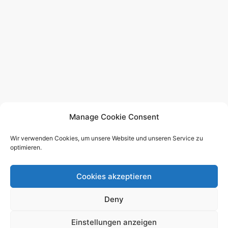
Manage Cookie Consent
Wir verwenden Cookies, um unsere Website und unseren Service zu
optimieren.
Cookies akzeptieren
© 2026 - German Supra MKIV Group e.V. -
Impressum
-
Deny
Datenschutzerklärung
-
Nutzungsbedingungen
-
Redaktion
Einstellungen anzeigen