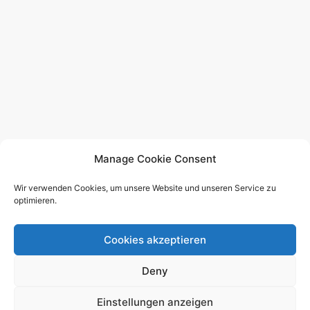
Manage Cookie Consent
Wir verwenden Cookies, um unsere Website und unseren Service zu
optimieren.
Cookies akzeptieren
© 2026 - German Supra MKIV Group e.V. -
Impressum
-
Deny
Datenschutzerklärung
-
Nutzungsbedingungen
-
Redaktion
Einstellungen anzeigen