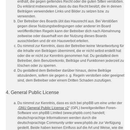
enthält, die gegen geltendes Recht oder die guten Sitten verstoßen.
Du erklärst insbesondere, dass du das Recht besitzt, die in deinen
Beiträgen verwendeten Links und Bilder zu setzen bzw. zu
verwenden.
Der Betreiber des Boards übt das Hausrecht aus. Bei Verstößen
gegen diese Nutzungsbedingungen oder anderer im Board
veröffentlichten Regeln kann der Betreiber dich nach Abmahnung
zeitweise oder dauerhaft von der Nutzung dieses Boards
ausschließen und dir ein Hausverbot erteilen.
Du nimmst zur Kenntnis, dass der Betreiber keine Verantwortung für
die Inhalte von Beiträgen übernimmt, die er nicht selbst erstellt hat
oder die er nicht zur Kenntnis genommen hat. Du gestattest dem
Betreiber, dein Benutzerkonto, Beiträge und Funktionen jederzeit zu
löschen oder zu sperren.
Du gestattest dem Betreiber darüber hinaus, deine Beiträge
abzuändern, sofern sie gegen o. g. Regeln verstoßen oder geeignet
sind, dem Betreiber oder einem Dritten Schaden zuzufügen.
4. General Public License
Du nimmst zur Kenntnis, dass es sich bei phpBB um eine unter der
„
GNU General Public License v2
“ (GPL) bereitgestellten Foren-
Software von phpBB Limited (www.phpbb.com) handelt;
deutschsprachige Informationen werden durch die
deutschsprachige Community unter www.phpbb.de zur Verfügung
gestellt. Beide haben keinen Einfluss auf die Art und Weise, wie die