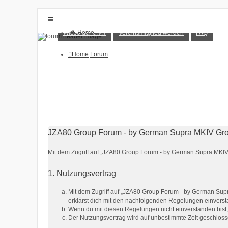
Wieso der e.V.?
Vereinsmitglied werden
FAQ
Home
Forum
Wieso der e.V.?
Vereinsmitglied werden
Home
Forum
FAQ
Anmelden
Registrieren
JZA80 Group Forum - by German Supra MKIV Gro
Mit dem Zugriff auf „JZA80 Group Forum - by German Supra MKIV 
1. Nutzungsvertrag
Mit dem Zugriff auf „JZA80 Group Forum - by German Supr
erklärst dich mit den nachfolgenden Regelungen einvers
Wenn du mit diesen Regelungen nicht einverstanden bist, s
Der Nutzungsvertrag wird auf unbestimmte Zeit geschloss