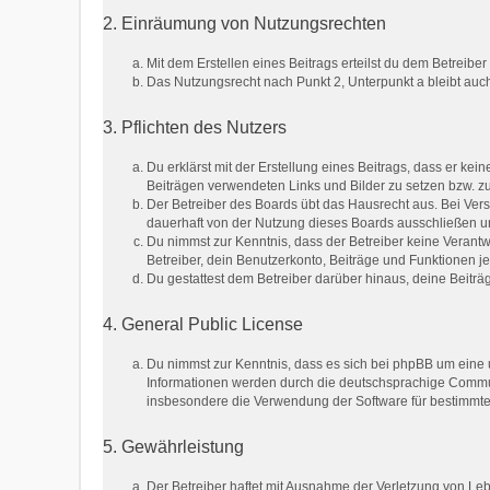
2. Einräumung von Nutzungsrechten
Mit dem Erstellen eines Beitrags erteilst du dem Betreib
Das Nutzungsrecht nach Punkt 2, Unterpunkt a bleibt au
3. Pflichten des Nutzers
Du erklärst mit der Erstellung eines Beitrags, dass er kei
Beiträgen verwendeten Links und Bilder zu setzen bzw. 
Der Betreiber des Boards übt das Hausrecht aus. Bei Ve
dauerhaft von der Nutzung dieses Boards ausschließen und
Du nimmst zur Kenntnis, dass der Betreiber keine Verantwo
Betreiber, dein Benutzerkonto, Beiträge und Funktionen je
Du gestattest dem Betreiber darüber hinaus, deine Beitr
4. General Public License
Du nimmst zur Kenntnis, dass es sich bei phpBB um eine u
Informationen werden durch die deutschsprachige Communi
insbesondere die Verwendung der Software für bestimmte 
5. Gewährleistung
Der Betreiber haftet mit Ausnahme der Verletzung von Lebe