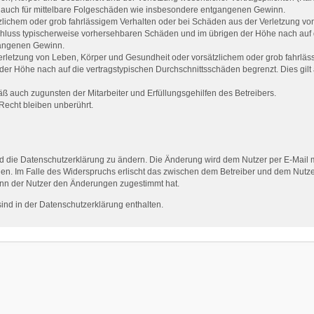
ilt auch für mittelbare Folgeschäden wie insbesondere entgangenen Gewinn.
zlichem oder grob fahrlässigem Verhalten oder bei Schäden aus der Verletzung vo
gsschluss typischerweise vorhersehbaren Schäden und im übrigen der Höhe nach auf 
gangenen Gewinn.
rletzung von Leben, Körper und Gesundheit oder vorsätzlichem oder grob fahrlässi
er Höhe nach auf die vertragstypischen Durchschnittsschäden begrenzt. Dies gilt
ß auch zugunsten der Mitarbeiter und Erfüllungsgehilfen des Betreibers.
echt bleiben unberührt.
d die Datenschutzerklärung zu ändern. Die Änderung wird dem Nutzer per E-Mail mi
en. Im Falle des Widerspruchs erlischt das zwischen dem Betreiber und dem Nutzer
enn der Nutzer den Änderungen zugestimmt hat.
nd in der Datenschutzerklärung enthalten.