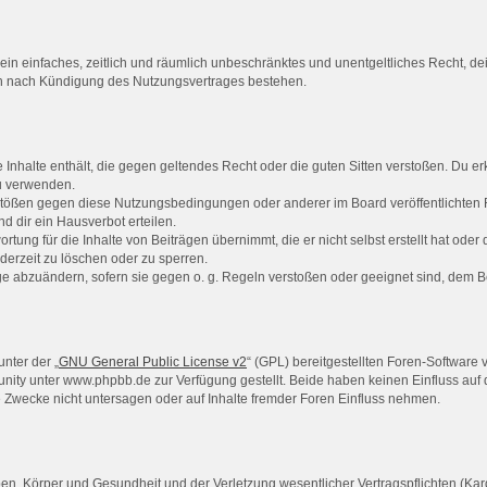
er ein einfaches, zeitlich und räumlich unbeschränktes und unentgeltliches Recht, 
ch nach Kündigung des Nutzungsvertrages bestehen.
ne Inhalte enthält, die gegen geltendes Recht oder die guten Sitten verstoßen. Du er
zu verwenden.
rstößen gegen diese Nutzungsbedingungen oder anderer im Board veröffentlichten
 dir ein Hausverbot erteilen.
rtung für die Inhalte von Beiträgen übernimmt, die er nicht selbst erstellt hat ode
derzeit zu löschen oder zu sperren.
äge abzuändern, sofern sie gegen o. g. Regeln verstoßen oder geeignet sind, dem 
nter der „
GNU General Public License v2
“ (GPL) bereitgestellten Foren-Softwar
ty unter www.phpbb.de zur Verfügung gestellt. Beide haben keinen Einfluss auf d
Zwecke nicht untersagen oder auf Inhalte fremder Foren Einfluss nehmen.
n, Körper und Gesundheit und der Verletzung wesentlicher Vertragspflichten (Kardi