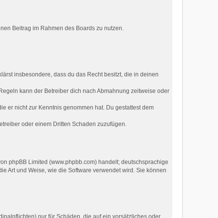
deinen Beitrag im Rahmen des Boards zu nutzen.
klärst insbesondere, dass du das Recht besitzt, die in deinen
 Regeln kann der Betreiber dich nach Abmahnung zeitweise oder
r die er nicht zur Kenntnis genommen hat. Du gestattest dem
Betreiber oder einem Dritten Schaden zuzufügen.
e von phpBB Limited (www.phpbb.com) handelt; deutschsprachige
ie Art und Weise, wie die Software verwendet wird. Sie können
nalpflichten) nur für Schäden, die auf ein vorsätzliches oder