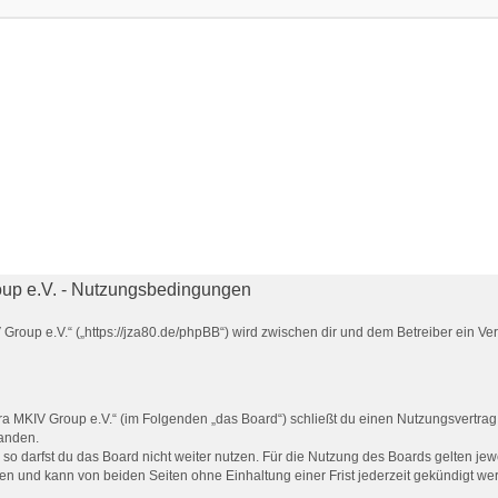
up e.V. - Nutzungsbedingungen
Group e.V.“ („https://jza80.de/phpBB“) wird zwischen dir und dem Betreiber ein V
a MKIV Group e.V.“ (im Folgenden „das Board“) schließt du einen Nutzungsvertrag
tanden.
o darfst du das Board nicht weiter nutzen. Für die Nutzung des Boards gelten jewe
en und kann von beiden Seiten ohne Einhaltung einer Frist jederzeit gekündigt we