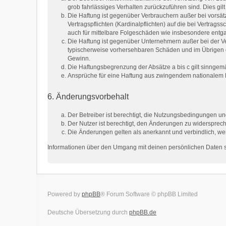
grob fahrlässiges Verhalten zurückzuführen sind. Dies g
Die Haftung ist gegenüber Verbrauchern außer bei vorsät
Vertragspflichten (Kardinalpflichten) auf die bei Vertra
auch für mittelbare Folgeschäden wie insbesondere ent
Die Haftung ist gegenüber Unternehmern außer bei der Ve
typischerweise vorhersehbaren Schäden und im Übrigen d
Gewinn.
Die Haftungsbegrenzung der Absätze a bis c gilt sinngemä
Ansprüche für eine Haftung aus zwingendem nationalem R
6. Änderungsvorbehalt
Der Betreiber ist berechtigt, die Nutzungsbedingungen un
Der Nutzer ist berechtigt, den Änderungen zu widersprech
Die Änderungen gelten als anerkannt und verbindlich, w
Informationen über den Umgang mit deinen persönlichen Daten si
Powered by
phpBB
® Forum Software © phpBB Limited
Deutsche Übersetzung durch
phpBB.de