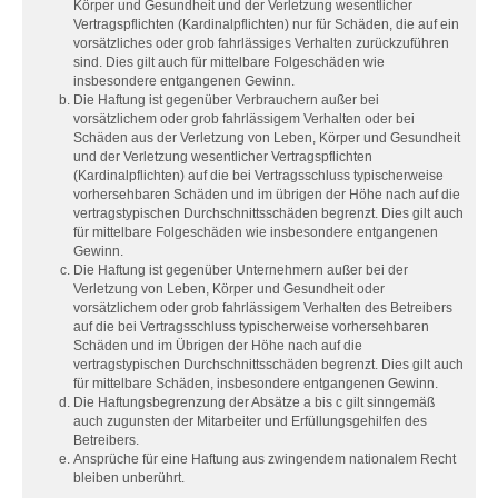
Körper und Gesundheit und der Verletzung wesentlicher
Vertragspflichten (Kardinalpflichten) nur für Schäden, die auf ein
vorsätzliches oder grob fahrlässiges Verhalten zurückzuführen
sind. Dies gilt auch für mittelbare Folgeschäden wie
insbesondere entgangenen Gewinn.
Die Haftung ist gegenüber Verbrauchern außer bei
vorsätzlichem oder grob fahrlässigem Verhalten oder bei
Schäden aus der Verletzung von Leben, Körper und Gesundheit
und der Verletzung wesentlicher Vertragspflichten
(Kardinalpflichten) auf die bei Vertragsschluss typischerweise
vorhersehbaren Schäden und im übrigen der Höhe nach auf die
vertragstypischen Durchschnittsschäden begrenzt. Dies gilt auch
für mittelbare Folgeschäden wie insbesondere entgangenen
Gewinn.
Die Haftung ist gegenüber Unternehmern außer bei der
Verletzung von Leben, Körper und Gesundheit oder
vorsätzlichem oder grob fahrlässigem Verhalten des Betreibers
auf die bei Vertragsschluss typischerweise vorhersehbaren
Schäden und im Übrigen der Höhe nach auf die
vertragstypischen Durchschnittsschäden begrenzt. Dies gilt auch
für mittelbare Schäden, insbesondere entgangenen Gewinn.
Die Haftungsbegrenzung der Absätze a bis c gilt sinngemäß
auch zugunsten der Mitarbeiter und Erfüllungsgehilfen des
Betreibers.
Ansprüche für eine Haftung aus zwingendem nationalem Recht
bleiben unberührt.