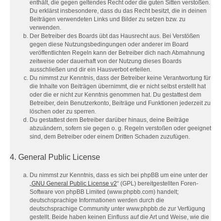
enthält, die gegen geltendes Recht oder die guten Sitten verstoßen.
Du erklärst insbesondere, dass du das Recht besitzt, die in deinen
Beiträgen verwendeten Links und Bilder zu setzen bzw. zu
verwenden.
Der Betreiber des Boards übt das Hausrecht aus. Bei Verstößen
gegen diese Nutzungsbedingungen oder anderer im Board
veröffentlichten Regeln kann der Betreiber dich nach Abmahnung
zeitweise oder dauerhaft von der Nutzung dieses Boards
ausschließen und dir ein Hausverbot erteilen.
Du nimmst zur Kenntnis, dass der Betreiber keine Verantwortung für
die Inhalte von Beiträgen übernimmt, die er nicht selbst erstellt hat
oder die er nicht zur Kenntnis genommen hat. Du gestattest dem
Betreiber, dein Benutzerkonto, Beiträge und Funktionen jederzeit zu
löschen oder zu sperren.
Du gestattest dem Betreiber darüber hinaus, deine Beiträge
abzuändern, sofern sie gegen o. g. Regeln verstoßen oder geeignet
sind, dem Betreiber oder einem Dritten Schaden zuzufügen.
4. General Public License
Du nimmst zur Kenntnis, dass es sich bei phpBB um eine unter der
„
GNU General Public License v2
“ (GPL) bereitgestellten Foren-
Software von phpBB Limited (www.phpbb.com) handelt;
deutschsprachige Informationen werden durch die
deutschsprachige Community unter www.phpbb.de zur Verfügung
gestellt. Beide haben keinen Einfluss auf die Art und Weise, wie die