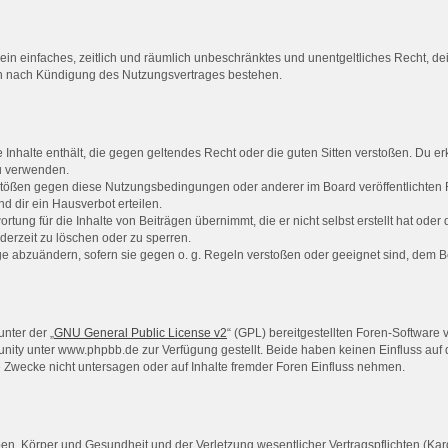
er ein einfaches, zeitlich und räumlich unbeschränktes und unentgeltliches Recht, 
ch nach Kündigung des Nutzungsvertrages bestehen.
ne Inhalte enthält, die gegen geltendes Recht oder die guten Sitten verstoßen. Du er
zu verwenden.
rstößen gegen diese Nutzungsbedingungen oder anderer im Board veröffentlichten
 dir ein Hausverbot erteilen.
rtung für die Inhalte von Beiträgen übernimmt, die er nicht selbst erstellt hat ode
derzeit zu löschen oder zu sperren.
äge abzuändern, sofern sie gegen o. g. Regeln verstoßen oder geeignet sind, dem 
nter der „
GNU General Public License v2
“ (GPL) bereitgestellten Foren-Softwar
ty unter www.phpbb.de zur Verfügung gestellt. Beide haben keinen Einfluss auf d
Zwecke nicht untersagen oder auf Inhalte fremder Foren Einfluss nehmen.
n, Körper und Gesundheit und der Verletzung wesentlicher Vertragspflichten (Kardi