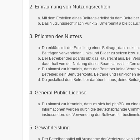
2. Einräumung von Nutzungsrechten
Mit dem Erstellen eines Beitrags erteilst du dem Betreib
Das Nutzungsrecht nach Punkt 2, Unterpunkt a bleibt au
3. Pflichten des Nutzers
Du erklärst mit der Erstellung eines Beitrags, dass er kei
Beiträgen verwendeten Links und Bilder zu setzen bzw. 
Der Betreiber des Boards übt das Hausrecht aus. Bei Ve
dauerhaft von der Nutzung dieses Boards ausschließen und
Du nimmst zur Kenntnis, dass der Betreiber keine Verantwo
Betreiber, dein Benutzerkonto, Beiträge und Funktionen je
Du gestattest dem Betreiber darüber hinaus, deine Beitr
4. General Public License
Du nimmst zur Kenntnis, dass es sich bei phpBB um eine u
Informationen werden durch die deutschsprachige Communi
insbesondere die Verwendung der Software für bestimmte 
5. Gewährleistung
Der Betreiber haftet mit Ausnahme der Verletzung von Lebe