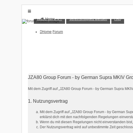
Wieso der e.V.?
Vereinsmitglied werden
FAQ
Home
Forum
Wieso der e.V.?
Vereinsmitglied werden
Home
Forum
FAQ
Anmelden
Registrieren
JZA80 Group Forum - by German Supra MKIV Gro
Mit dem Zugriff auf „JZA80 Group Forum - by German Supra MKIV 
1. Nutzungsvertrag
Mit dem Zugriff auf „JZA80 Group Forum - by German Supr
erklärst dich mit den nachfolgenden Regelungen einvers
Wenn du mit diesen Regelungen nicht einverstanden bist, s
Der Nutzungsvertrag wird auf unbestimmte Zeit geschloss