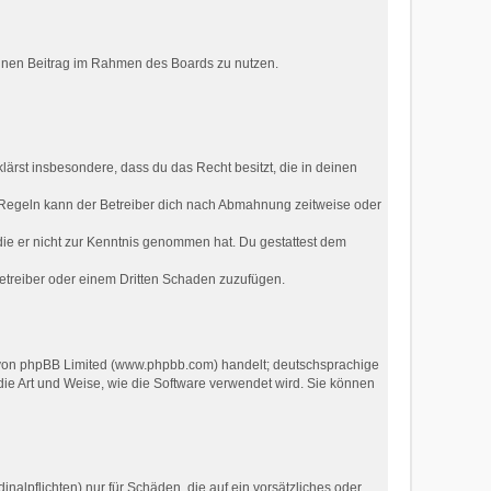
deinen Beitrag im Rahmen des Boards zu nutzen.
klärst insbesondere, dass du das Recht besitzt, die in deinen
 Regeln kann der Betreiber dich nach Abmahnung zeitweise oder
r die er nicht zur Kenntnis genommen hat. Du gestattest dem
Betreiber oder einem Dritten Schaden zuzufügen.
e von phpBB Limited (www.phpbb.com) handelt; deutschsprachige
ie Art und Weise, wie die Software verwendet wird. Sie können
nalpflichten) nur für Schäden, die auf ein vorsätzliches oder