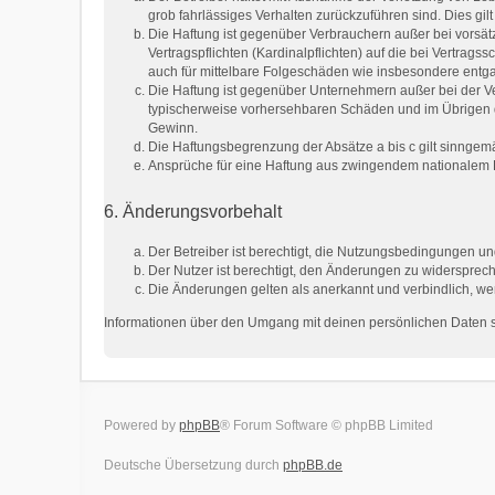
grob fahrlässiges Verhalten zurückzuführen sind. Dies g
Die Haftung ist gegenüber Verbrauchern außer bei vorsät
Vertragspflichten (Kardinalpflichten) auf die bei Vertra
auch für mittelbare Folgeschäden wie insbesondere ent
Die Haftung ist gegenüber Unternehmern außer bei der Ve
typischerweise vorhersehbaren Schäden und im Übrigen d
Gewinn.
Die Haftungsbegrenzung der Absätze a bis c gilt sinngemä
Ansprüche für eine Haftung aus zwingendem nationalem R
6. Änderungsvorbehalt
Der Betreiber ist berechtigt, die Nutzungsbedingungen un
Der Nutzer ist berechtigt, den Änderungen zu widersprech
Die Änderungen gelten als anerkannt und verbindlich, w
Informationen über den Umgang mit deinen persönlichen Daten si
Powered by
phpBB
® Forum Software © phpBB Limited
Deutsche Übersetzung durch
phpBB.de