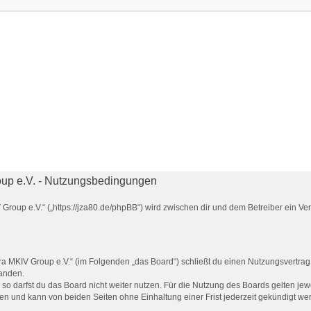
up e.V. - Nutzungsbedingungen
Group e.V.“ („https://jza80.de/phpBB“) wird zwischen dir und dem Betreiber ein V
a MKIV Group e.V.“ (im Folgenden „das Board“) schließt du einen Nutzungsvertrag
tanden.
o darfst du das Board nicht weiter nutzen. Für die Nutzung des Boards gelten jewe
en und kann von beiden Seiten ohne Einhaltung einer Frist jederzeit gekündigt we