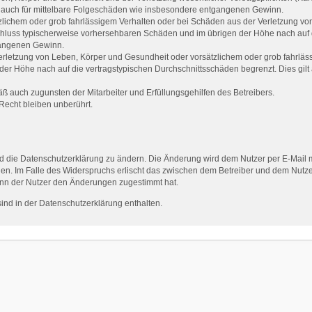
ilt auch für mittelbare Folgeschäden wie insbesondere entgangenen Gewinn.
zlichem oder grob fahrlässigem Verhalten oder bei Schäden aus der Verletzung vo
gsschluss typischerweise vorhersehbaren Schäden und im übrigen der Höhe nach auf 
gangenen Gewinn.
rletzung von Leben, Körper und Gesundheit oder vorsätzlichem oder grob fahrlässi
er Höhe nach auf die vertragstypischen Durchschnittsschäden begrenzt. Dies gilt
ß auch zugunsten der Mitarbeiter und Erfüllungsgehilfen des Betreibers.
echt bleiben unberührt.
d die Datenschutzerklärung zu ändern. Die Änderung wird dem Nutzer per E-Mail mi
en. Im Falle des Widerspruchs erlischt das zwischen dem Betreiber und dem Nutzer
enn der Nutzer den Änderungen zugestimmt hat.
nd in der Datenschutzerklärung enthalten.