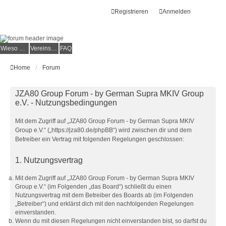
Registrieren
Anmelden
Wieso der e.V.?
Vereinsmitglied werden
FAQ
Home
Forum
JZA80 Group Forum - by German Supra MKIV Group
e.V. - Nutzungsbedingungen
Mit dem Zugriff auf „JZA80 Group Forum - by German Supra MKIV
Group e.V.“ („https://jza80.de/phpBB“) wird zwischen dir und dem
Betreiber ein Vertrag mit folgenden Regelungen geschlossen:
1. Nutzungsvertrag
Mit dem Zugriff auf „JZA80 Group Forum - by German Supra MKIV
Group e.V.“ (im Folgenden „das Board“) schließt du einen
Nutzungsvertrag mit dem Betreiber des Boards ab (im Folgenden
„Betreiber“) und erklärst dich mit den nachfolgenden Regelungen
einverstanden.
Wenn du mit diesen Regelungen nicht einverstanden bist, so darfst du