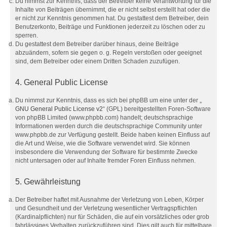
Du nimmst zur Kenntnis, dass der Betreiber keine Verantwortung für die
Inhalte von Beiträgen übernimmt, die er nicht selbst erstellt hat oder die
er nicht zur Kenntnis genommen hat. Du gestattest dem Betreiber, dein
Benutzerkonto, Beiträge und Funktionen jederzeit zu löschen oder zu
sperren.
Du gestattest dem Betreiber darüber hinaus, deine Beiträge
abzuändern, sofern sie gegen o. g. Regeln verstoßen oder geeignet
sind, dem Betreiber oder einem Dritten Schaden zuzufügen.
4. General Public License
Du nimmst zur Kenntnis, dass es sich bei phpBB um eine unter der „
GNU General Public License v2
“ (GPL) bereitgestellten Foren-Software
von phpBB Limited (www.phpbb.com) handelt; deutschsprachige
Informationen werden durch die deutschsprachige Community unter
www.phpbb.de zur Verfügung gestellt. Beide haben keinen Einfluss auf
die Art und Weise, wie die Software verwendet wird. Sie können
insbesondere die Verwendung der Software für bestimmte Zwecke
nicht untersagen oder auf Inhalte fremder Foren Einfluss nehmen.
5. Gewährleistung
Der Betreiber haftet mit Ausnahme der Verletzung von Leben, Körper
und Gesundheit und der Verletzung wesentlicher Vertragspflichten
(Kardinalpflichten) nur für Schäden, die auf ein vorsätzliches oder grob
fahrlässiges Verhalten zurückzuführen sind. Dies gilt auch für mittelbare