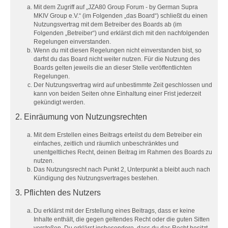
Mit dem Zugriff auf „JZA80 Group Forum - by German Supra
MKIV Group e.V.“ (im Folgenden „das Board“) schließt du einen
Nutzungsvertrag mit dem Betreiber des Boards ab (im
Folgenden „Betreiber“) und erklärst dich mit den nachfolgenden
Regelungen einverstanden.
Wenn du mit diesen Regelungen nicht einverstanden bist, so
darfst du das Board nicht weiter nutzen. Für die Nutzung des
Boards gelten jeweils die an dieser Stelle veröffentlichten
Regelungen.
Der Nutzungsvertrag wird auf unbestimmte Zeit geschlossen und
kann von beiden Seiten ohne Einhaltung einer Frist jederzeit
gekündigt werden.
2. Einräumung von Nutzungsrechten
Mit dem Erstellen eines Beitrags erteilst du dem Betreiber ein
einfaches, zeitlich und räumlich unbeschränktes und
unentgeltliches Recht, deinen Beitrag im Rahmen des Boards zu
nutzen.
Das Nutzungsrecht nach Punkt 2, Unterpunkt a bleibt auch nach
Kündigung des Nutzungsvertrages bestehen.
3. Pflichten des Nutzers
Du erklärst mit der Erstellung eines Beitrags, dass er keine
Inhalte enthält, die gegen geltendes Recht oder die guten Sitten
verstoßen. Du erklärst insbesondere, dass du das Recht besitzt,