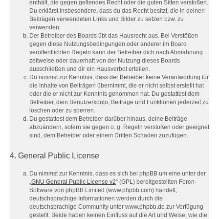
enthält, die gegen geltendes Recht oder die guten Sitten verstoßen.
Du erklärst insbesondere, dass du das Recht besitzt, die in deinen
Beiträgen verwendeten Links und Bilder zu setzen bzw. zu
verwenden.
Der Betreiber des Boards übt das Hausrecht aus. Bei Verstößen
gegen diese Nutzungsbedingungen oder anderer im Board
veröffentlichten Regeln kann der Betreiber dich nach Abmahnung
zeitweise oder dauerhaft von der Nutzung dieses Boards
ausschließen und dir ein Hausverbot erteilen.
Du nimmst zur Kenntnis, dass der Betreiber keine Verantwortung für
die Inhalte von Beiträgen übernimmt, die er nicht selbst erstellt hat
oder die er nicht zur Kenntnis genommen hat. Du gestattest dem
Betreiber, dein Benutzerkonto, Beiträge und Funktionen jederzeit zu
löschen oder zu sperren.
Du gestattest dem Betreiber darüber hinaus, deine Beiträge
abzuändern, sofern sie gegen o. g. Regeln verstoßen oder geeignet
sind, dem Betreiber oder einem Dritten Schaden zuzufügen.
4. General Public License
Du nimmst zur Kenntnis, dass es sich bei phpBB um eine unter der
„
GNU General Public License v2
“ (GPL) bereitgestellten Foren-
Software von phpBB Limited (www.phpbb.com) handelt;
deutschsprachige Informationen werden durch die
deutschsprachige Community unter www.phpbb.de zur Verfügung
gestellt. Beide haben keinen Einfluss auf die Art und Weise, wie die