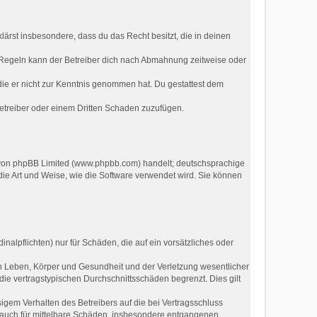
klärst insbesondere, dass du das Recht besitzt, die in deinen
 Regeln kann der Betreiber dich nach Abmahnung zeitweise oder
r die er nicht zur Kenntnis genommen hat. Du gestattest dem
Betreiber oder einem Dritten Schaden zuzufügen.
e von phpBB Limited (www.phpbb.com) handelt; deutschsprachige
ie Art und Weise, wie die Software verwendet wird. Sie können
nalpflichten) nur für Schäden, die auf ein vorsätzliches oder
n Leben, Körper und Gesundheit und der Verletzung wesentlicher
die vertragstypischen Durchschnittsschäden begrenzt. Dies gilt
gem Verhalten des Betreibers auf die bei Vertragsschluss
 auch für mittelbare Schäden, insbesondere entgangenen