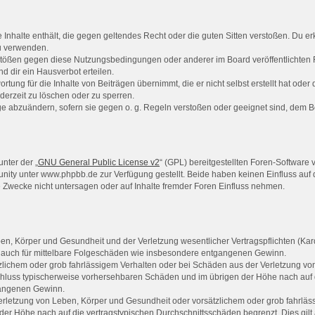
ne Inhalte enthält, die gegen geltendes Recht oder die guten Sitten verstoßen. Du er
zu verwenden.
rstößen gegen diese Nutzungsbedingungen oder anderer im Board veröffentlichten
 dir ein Hausverbot erteilen.
rtung für die Inhalte von Beiträgen übernimmt, die er nicht selbst erstellt hat ode
derzeit zu löschen oder zu sperren.
äge abzuändern, sofern sie gegen o. g. Regeln verstoßen oder geeignet sind, dem 
nter der „
GNU General Public License v2
“ (GPL) bereitgestellten Foren-Softwar
ty unter www.phpbb.de zur Verfügung gestellt. Beide haben keinen Einfluss auf d
Zwecke nicht untersagen oder auf Inhalte fremder Foren Einfluss nehmen.
n, Körper und Gesundheit und der Verletzung wesentlicher Vertragspflichten (Kardi
ilt auch für mittelbare Folgeschäden wie insbesondere entgangenen Gewinn.
zlichem oder grob fahrlässigem Verhalten oder bei Schäden aus der Verletzung vo
gsschluss typischerweise vorhersehbaren Schäden und im übrigen der Höhe nach auf 
gangenen Gewinn.
rletzung von Leben, Körper und Gesundheit oder vorsätzlichem oder grob fahrlässi
er Höhe nach auf die vertragstypischen Durchschnittsschäden begrenzt. Dies gilt