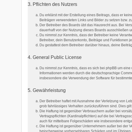
3. Pflichten des Nutzers
Du erklärst mit der Erstellung eines Beitrags, dass er kei
Beiträgen verwendeten Links und Bilder zu setzen bzw. 
Der Betreiber des Boards übt das Hausrecht aus. Bei Ve
dauerhaft von der Nutzung dieses Boards ausschließen und
Du nimmst zur Kenntnis, dass der Betreiber keine Verantwo
Betreiber, dein Benutzerkonto, Beiträge und Funktionen je
Du gestattest dem Betreiber darüber hinaus, deine Beitr
4. General Public License
Du nimmst zur Kenntnis, dass es sich bei phpBB um eine u
Informationen werden durch die deutschsprachige Communi
insbesondere die Verwendung der Software für bestimmte 
5. Gewährleistung
Der Betreiber haftet mit Ausnahme der Verletzung von Lebe
grob fahrlässiges Verhalten zurückzuführen sind. Dies g
Die Haftung ist gegenüber Verbrauchern außer bei vorsät
Vertragspflichten (Kardinalpflichten) auf die bei Vertra
auch für mittelbare Folgeschäden wie insbesondere ent
Die Haftung ist gegenüber Unternehmern außer bei der Ve
typischerweise vorhersehbaren Schäden und im Übrigen d