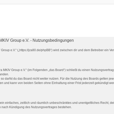
MKIV Group e.V. - Nutzungsbedingungen
Group e.V.“ („https://jza80.de/phpBB“) wird zwischen dir und dem Betreiber ein V
a MKIV Group e.V.“ (im Folgenden „das Board“) schließt du einen Nutzungsvertrag
tanden.
o darfst du das Board nicht weiter nutzen. Für die Nutzung des Boards gelten jewe
en und kann von beiden Seiten ohne Einhaltung einer Frist jederzeit gekündigt we
er ein einfaches, zeitlich und räumlich unbeschränktes und unentgeltliches Recht, 
ch nach Kündigung des Nutzungsvertrages bestehen.