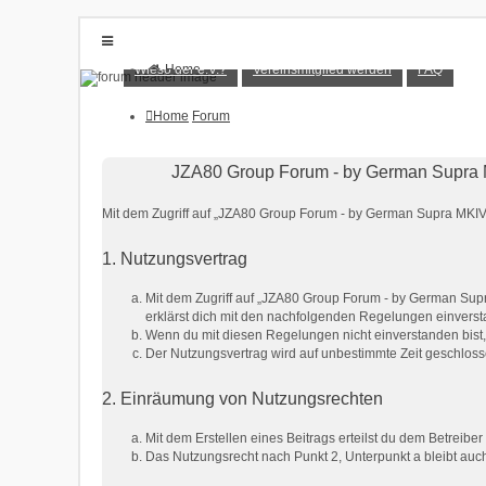
Wieso der e.V.?
Vereinsmitglied werden
FAQ
Home
Forum
Wieso der e.V.?
Vereinsmitglied werden
Home
Forum
FAQ
Anmelden
JZA80 Group Forum - by German Supra 
Registrieren
Mit dem Zugriff auf „JZA80 Group Forum - by German Supra MKIV 
1. Nutzungsvertrag
Mit dem Zugriff auf „JZA80 Group Forum - by German Supr
erklärst dich mit den nachfolgenden Regelungen einvers
Wenn du mit diesen Regelungen nicht einverstanden bist, s
Der Nutzungsvertrag wird auf unbestimmte Zeit geschloss
2. Einräumung von Nutzungsrechten
Mit dem Erstellen eines Beitrags erteilst du dem Betreib
Das Nutzungsrecht nach Punkt 2, Unterpunkt a bleibt au