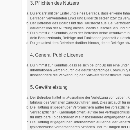
3. Pflichten des Nutzers
Du erklärst mit der Erstellung eines Beitrags, dass er keine Inh
Beiträgen verwendeten Links und Bilder zu setzen bzw. zu ver
Der Betreiber des Boards übt das Hausrecht aus. Bei Verstöß
dauerhaft von der Nutzung dieses Boards ausschließen und dir 
Du nimmst zur Kenntnis, dass der Betreiber keine Verantwortung 
dein Benutzerkonto, Beiträge und Funktionen jederzeit zu lösc
Du gestattest dem Betreiber darüber hinaus, deine Beiträge ab
4. General Public License
Du nimmst zur Kenntnis, dass es sich bei phpBB um eine unter 
Informationen werden durch die deutschsprachige Community un
insbesondere die Verwendung der Software für bestimmte Zweck
5. Gewährleistung
Der Betreiber haftet mit Ausnahme der Verletzung von Leben, Kö
fahrlässiges Verhalten zurückzuführen sind. Dies gilt auch fü
Die Haftung ist gegenüber Verbrauchern außer bei vorsätzlich
Vertragspflichten (Kardinalpflichten) auf die bei Vertragssch
für mittelbare Folgeschäden wie insbesondere entgangenen G
Die Haftung ist gegenüber Unternehmern außer bei der Verletzu
typischerweise vorhersehbaren Schäden und im Übrigen der Hö