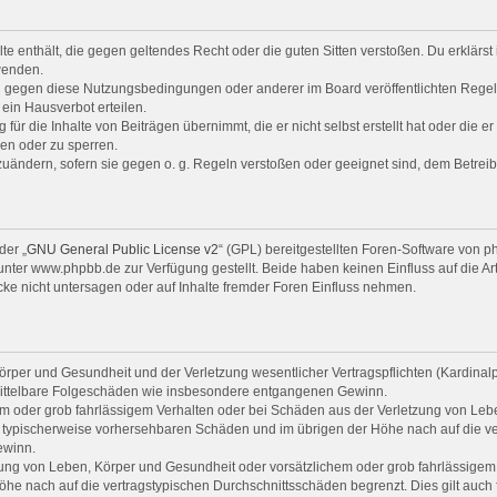
alte enthält, die gegen geltendes Recht oder die guten Sitten verstoßen. Du erklärs
wenden.
en gegen diese Nutzungsbedingungen oder anderer im Board veröffentlichten Rege
ein Hausverbot erteilen.
für die Inhalte von Beiträgen übernimmt, die er nicht selbst erstellt hat oder die 
hen oder zu sperren.
zuändern, sofern sie gegen o. g. Regeln verstoßen oder geeignet sind, dem Betrei
der „
GNU General Public License v2
“ (GPL) bereitgestellten Foren-Software von
ter www.phpbb.de zur Verfügung gestellt. Beide haben keinen Einfluss auf die Ar
e nicht untersagen oder auf Inhalte fremder Foren Einfluss nehmen.
rper und Gesundheit und der Verletzung wesentlicher Vertragspflichten (Kardinalpfl
r mittelbare Folgeschäden wie insbesondere entgangenen Gewinn.
em oder grob fahrlässigem Verhalten oder bei Schäden aus der Verletzung von Leb
luss typischerweise vorhersehbaren Schäden und im übrigen der Höhe nach auf die v
ewinn.
ng von Leben, Körper und Gesundheit oder vorsätzlichem oder grob fahrlässigem V
he nach auf die vertragstypischen Durchschnittsschäden begrenzt. Dies gilt auch