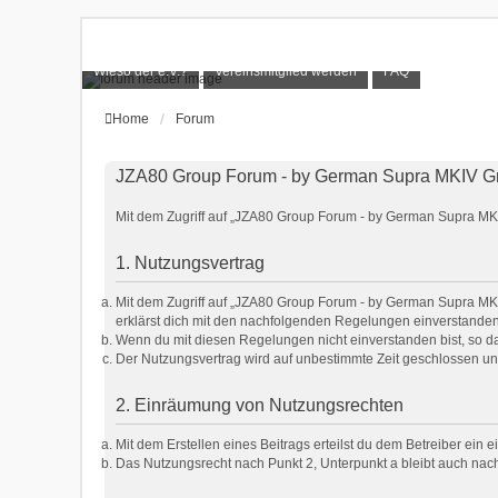
Wieso der e.V.?
Vereinsmitglied werden
FAQ
Home
Forum
JZA80 Group Forum - by German Supra MKIV Gr
Mit dem Zugriff auf „JZA80 Group Forum - by German Supra MKIV
1. Nutzungsvertrag
Mit dem Zugriff auf „JZA80 Group Forum - by German Supra MKI
erklärst dich mit den nachfolgenden Regelungen einverstanden
Wenn du mit diesen Regelungen nicht einverstanden bist, so dar
Der Nutzungsvertrag wird auf unbestimmte Zeit geschlossen und
2. Einräumung von Nutzungsrechten
Mit dem Erstellen eines Beitrags erteilst du dem Betreiber ein
Das Nutzungsrecht nach Punkt 2, Unterpunkt a bleibt auch na