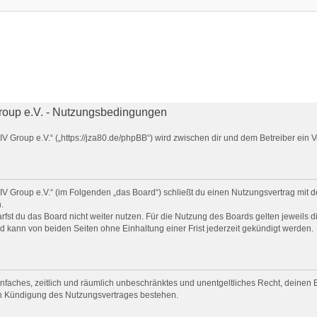
oup e.V. - Nutzungsbedingungen
 Group e.V.“ („https://jza80.de/phpBB“) wird zwischen dir und dem Betreiber ein
V Group e.V.“ (im Folgenden „das Board“) schließt du einen Nutzungsvertrag mit d
.
fst du das Board nicht weiter nutzen. Für die Nutzung des Boards gelten jeweils di
 kann von beiden Seiten ohne Einhaltung einer Frist jederzeit gekündigt werden.
 einfaches, zeitlich und räumlich unbeschränktes und unentgeltliches Recht, deine
ch Kündigung des Nutzungsvertrages bestehen.