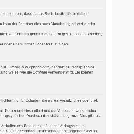
t insbesondere, dass du das Recht besitzt, die in deinen
ln kann der Betreiber dich nach Abmahnung zeitweise oder
er nicht zur Kenntnis genommen hat. Du gestattest dem Betreiber,
ber oder einem Dritten Schaden zuzufügen.
 phpBB Limited (www.phpbb.com) handelt; deutschsprachige
t und Weise, wie die Software verwendet wird. Sie können
ichten) nur für Schäden, die auf ein vorsätzliches oder grob
en, Körper und Gesundheit und der Verletzung wesentlicher
ertragstypischen Durchschnittsschäden begrenzt. Dies gilt auch
erhalten des Betreibers auf die bei Vertragsschluss
 für mittelbare Schäden, insbesondere entgangenen Gewinn.