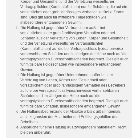
Körper und Gesundheit und der Verletzung wesentlicher
Vertragspflichten (Kardinalpflichten) nur für Schäden, die auf ein
vorsätzliches oder grob fahrlässiges Verhalten zurückzuführen
sind. Dies gilt auch für mittelbare Folgeschäden wie
insbesondere entgangenen Gewinn.
Die Haftung ist gegenüber Verbrauchern außer bei
vorsätzlichem oder grob fahrlässigem Verhalten oder bei
Schäden aus der Verletzung von Leben, Körper und Gesundheit
und der Verletzung wesentlicher Vertragspflichten
(Kardinalpflichten) auf die bei Vertragsschluss typischerweise
vorhersehbaren Schäden und im übrigen der Höhe nach auf die
vertragstypischen Durchschnittsschäden begrenzt. Dies gilt auch
für mittelbare Folgeschäden wie insbesondere entgangenen
Gewinn.
Die Haftung ist gegenüber Unternehmern außer bei der
Verletzung von Leben, Körper und Gesundheit oder
vorsätzlichem oder grob fahrlässigem Verhalten des Betreibers
auf die bei Vertragsschluss typischerweise vorhersehbaren
Schäden und im Übrigen der Höhe nach auf die
vertragstypischen Durchschnittsschäden begrenzt. Dies gilt auch
für mittelbare Schäden, insbesondere entgangenen Gewinn.
Die Haftungsbegrenzung der Absätze a bis c gilt sinngemäß
auch zugunsten der Mitarbeiter und Erfüllungsgehilfen des
Betreibers.
Ansprüche für eine Haftung aus zwingendem nationalem Recht
bleiben unberührt.