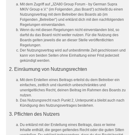
Mit dem Zugriff auf „JZA80 Group Forum - by German Supra
MKIV Group e.V.“ (im Folgenden „das Board“) schließt du einen
Nutzungsvertrag mit dem Betreiber des Boards ab (im
Folgenden „Betreiber“) und erklärst dich mit den nachfolgenden
Regelungen einverstanden.
Wenn du mit diesen Regelungen nicht einverstanden bist, so
darfst du das Board nicht weiter nutzen. Für die Nutzung des
Boards gelten jeweils die an dieser Stelle veröffentlichten
Regelungen.
Der Nutzungsvertrag wird auf unbestimmte Zeit geschlossen und
kann von beiden Seiten ohne Einhaltung einer Frist jederzeit
gekündigt werden.
2. Einräumung von Nutzungsrechten
Mit dem Erstellen eines Beitrags erteilst du dem Betreiber ein
einfaches, zeitlich und räumlich unbeschränktes und
unentgeltliches Recht, deinen Beitrag im Rahmen des Boards zu
nutzen.
Das Nutzungsrecht nach Punkt 2, Unterpunkt a bleibt auch nach
Kündigung des Nutzungsvertrages bestehen.
3. Pflichten des Nutzers
Du erklärst mit der Erstellung eines Beitrags, dass er keine
Inhalte enthält, die gegen geltendes Recht oder die guten Sitten
verstoßen. Du erklärst insbesondere, dass du das Recht besitzt,