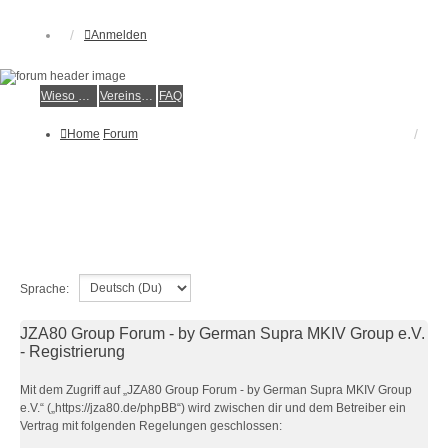
Anmelden
Wieso der e.V.?
Vereinsmitglied werden
FAQ
Home
Forum
Sprache:
JZA80 Group Forum - by German Supra MKIV Group e.V.
- Registrierung
Mit dem Zugriff auf „JZA80 Group Forum - by German Supra MKIV Group
e.V.“ („https://jza80.de/phpBB“) wird zwischen dir und dem Betreiber ein
Vertrag mit folgenden Regelungen geschlossen: