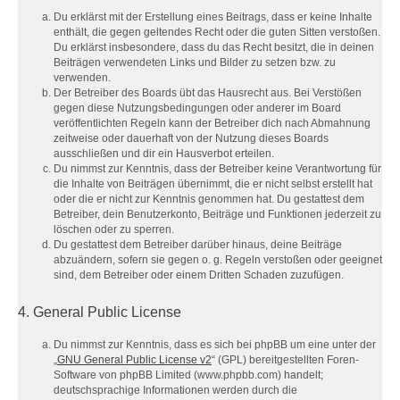
Du erklärst mit der Erstellung eines Beitrags, dass er keine Inhalte
enthält, die gegen geltendes Recht oder die guten Sitten verstoßen.
Du erklärst insbesondere, dass du das Recht besitzt, die in deinen
Beiträgen verwendeten Links und Bilder zu setzen bzw. zu
verwenden.
Der Betreiber des Boards übt das Hausrecht aus. Bei Verstößen
gegen diese Nutzungsbedingungen oder anderer im Board
veröffentlichten Regeln kann der Betreiber dich nach Abmahnung
zeitweise oder dauerhaft von der Nutzung dieses Boards
ausschließen und dir ein Hausverbot erteilen.
Du nimmst zur Kenntnis, dass der Betreiber keine Verantwortung für
die Inhalte von Beiträgen übernimmt, die er nicht selbst erstellt hat
oder die er nicht zur Kenntnis genommen hat. Du gestattest dem
Betreiber, dein Benutzerkonto, Beiträge und Funktionen jederzeit zu
löschen oder zu sperren.
Du gestattest dem Betreiber darüber hinaus, deine Beiträge
abzuändern, sofern sie gegen o. g. Regeln verstoßen oder geeignet
sind, dem Betreiber oder einem Dritten Schaden zuzufügen.
4. General Public License
Du nimmst zur Kenntnis, dass es sich bei phpBB um eine unter der
„
GNU General Public License v2
“ (GPL) bereitgestellten Foren-
Software von phpBB Limited (www.phpbb.com) handelt;
deutschsprachige Informationen werden durch die