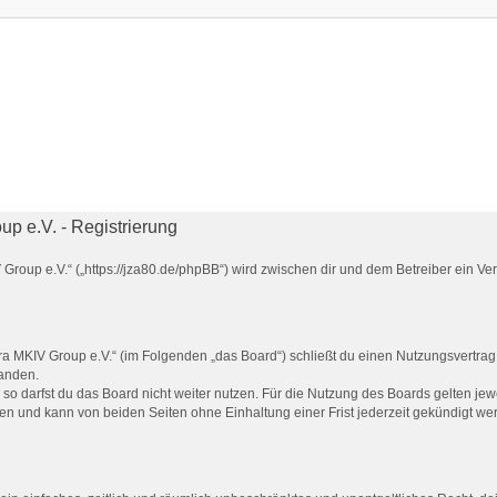
 e.V. - Registrierung
Group e.V.“ („https://jza80.de/phpBB“) wird zwischen dir und dem Betreiber ein V
a MKIV Group e.V.“ (im Folgenden „das Board“) schließt du einen Nutzungsvertrag
tanden.
o darfst du das Board nicht weiter nutzen. Für die Nutzung des Boards gelten jewe
en und kann von beiden Seiten ohne Einhaltung einer Frist jederzeit gekündigt we