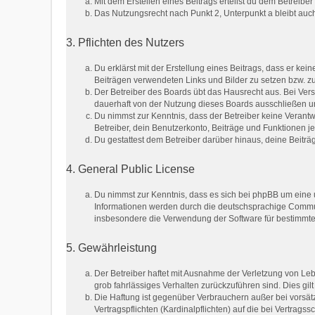
Mit dem Erstellen eines Beitrags erteilst du dem Betreib
Das Nutzungsrecht nach Punkt 2, Unterpunkt a bleibt au
3. Pflichten des Nutzers
Du erklärst mit der Erstellung eines Beitrags, dass er kei
Beiträgen verwendeten Links und Bilder zu setzen bzw. 
Der Betreiber des Boards übt das Hausrecht aus. Bei Ve
dauerhaft von der Nutzung dieses Boards ausschließen und
Du nimmst zur Kenntnis, dass der Betreiber keine Verantwo
Betreiber, dein Benutzerkonto, Beiträge und Funktionen je
Du gestattest dem Betreiber darüber hinaus, deine Beitr
4. General Public License
Du nimmst zur Kenntnis, dass es sich bei phpBB um eine u
Informationen werden durch die deutschsprachige Communi
insbesondere die Verwendung der Software für bestimmte 
5. Gewährleistung
Der Betreiber haftet mit Ausnahme der Verletzung von Lebe
grob fahrlässiges Verhalten zurückzuführen sind. Dies g
Die Haftung ist gegenüber Verbrauchern außer bei vorsät
Vertragspflichten (Kardinalpflichten) auf die bei Vertra