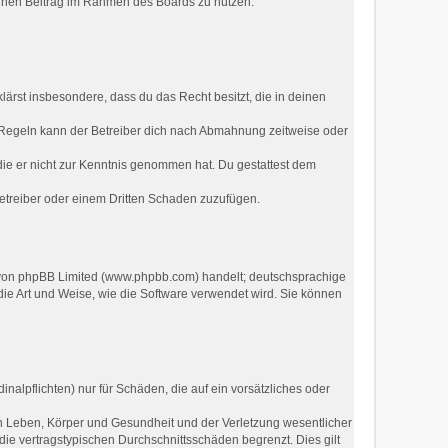
deinen Beitrag im Rahmen des Boards zu nutzen.
klärst insbesondere, dass du das Recht besitzt, die in deinen
 Regeln kann der Betreiber dich nach Abmahnung zeitweise oder
r die er nicht zur Kenntnis genommen hat. Du gestattest dem
Betreiber oder einem Dritten Schaden zuzufügen.
e von phpBB Limited (www.phpbb.com) handelt; deutschsprachige
ie Art und Weise, wie die Software verwendet wird. Sie können
nalpflichten) nur für Schäden, die auf ein vorsätzliches oder
n Leben, Körper und Gesundheit und der Verletzung wesentlicher
die vertragstypischen Durchschnittsschäden begrenzt. Dies gilt