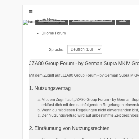
Wieso der e.V.?
Vereinsmitglied werden
FAQ
Home
Forum
Wieso der e.V.?
Vereinsmitglied werden
Home
Forum
FAQ
Anmelden
Sprache:
JZA80 Group Forum - by German Supra MKIV Group
Mit dem Zugriff auf „JZA80 Group Forum - by German Supra MKIV 
1. Nutzungsvertrag
Mit dem Zugriff auf „JZA80 Group Forum - by German Supr
erklärst dich mit den nachfolgenden Regelungen einvers
Wenn du mit diesen Regelungen nicht einverstanden bist, s
Der Nutzungsvertrag wird auf unbestimmte Zeit geschloss
2. Einräumung von Nutzungsrechten