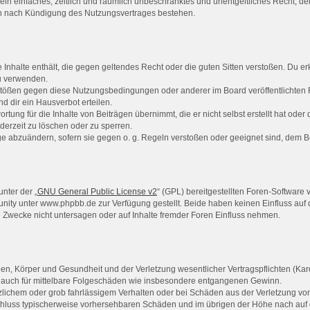
er ein einfaches, zeitlich und räumlich unbeschränktes und unentgeltliches Recht, 
ch nach Kündigung des Nutzungsvertrages bestehen.
ne Inhalte enthält, die gegen geltendes Recht oder die guten Sitten verstoßen. Du er
zu verwenden.
rstößen gegen diese Nutzungsbedingungen oder anderer im Board veröffentlichten
 dir ein Hausverbot erteilen.
rtung für die Inhalte von Beiträgen übernimmt, die er nicht selbst erstellt hat ode
derzeit zu löschen oder zu sperren.
äge abzuändern, sofern sie gegen o. g. Regeln verstoßen oder geeignet sind, dem 
nter der „
GNU General Public License v2
“ (GPL) bereitgestellten Foren-Softwar
ty unter www.phpbb.de zur Verfügung gestellt. Beide haben keinen Einfluss auf d
Zwecke nicht untersagen oder auf Inhalte fremder Foren Einfluss nehmen.
n, Körper und Gesundheit und der Verletzung wesentlicher Vertragspflichten (Kardi
ilt auch für mittelbare Folgeschäden wie insbesondere entgangenen Gewinn.
zlichem oder grob fahrlässigem Verhalten oder bei Schäden aus der Verletzung vo
gsschluss typischerweise vorhersehbaren Schäden und im übrigen der Höhe nach auf 