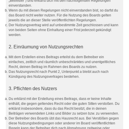
„Betreiber“) und erklärst dich mit den nachfolgenden Regelungen
einverstanden.
Wenn du mit diesen Regelungen nicht einverstanden bist, so darfst du
das Board nicht weiter nutzen. Für die Nutzung des Boards gelten
jeweils die an dieser Stelle veröffentlichten Regelungen.
Der Nutzungsvertrag wird auf unbestimmte Zeit geschlossen und kann
von beiden Seiten ohne Einhaltung einer Frist jederzeit gekündigt
werden.
2. Einräumung von Nutzungsrechten
Mit dem Erstellen eines Beitrags erteilst du dem Betreiber ein
einfaches, zeitlich und räumlich unbeschränktes und unentgeltliches
Recht, deinen Beitrag im Rahmen des Boards zu nutzen.
Das Nutzungsrecht nach Punkt 2, Unterpunkt a bleibt auch nach
Kündigung des Nutzungsvertrages bestehen.
3. Pflichten des Nutzers
Du erklärst mit der Erstellung eines Beitrags, dass er keine Inhalte
enthält, die gegen geltendes Recht oder die guten Sitten verstoßen. Du
erklärst insbesondere, dass du das Recht besitzt, die in deinen
Beiträgen verwendeten Links und Bilder zu setzen bzw. zu verwenden.
Der Betreiber des Boards übt das Hausrecht aus. Bei Verstößen gegen
diese Nutzungsbedingungen oder anderer im Board veröffentlichten
Regeln kann der Betreiber dich nach Abmahnung zeitweise oder