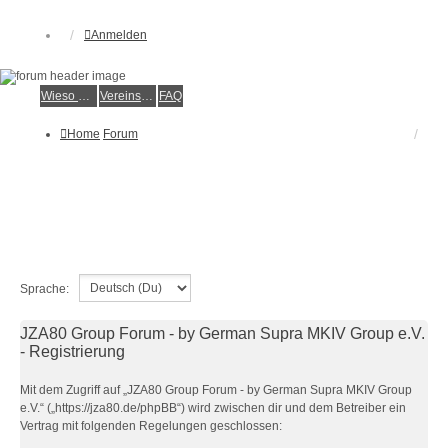
Anmelden
Wieso der e.V.?
Vereinsmitglied werden
FAQ
Home
Forum
Sprache:
JZA80 Group Forum - by German Supra MKIV Group e.V.
- Registrierung
Mit dem Zugriff auf „JZA80 Group Forum - by German Supra MKIV Group
e.V.“ („https://jza80.de/phpBB“) wird zwischen dir und dem Betreiber ein
Vertrag mit folgenden Regelungen geschlossen: