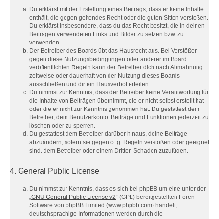
Du erklärst mit der Erstellung eines Beitrags, dass er keine Inhalte
enthält, die gegen geltendes Recht oder die guten Sitten verstoßen.
Du erklärst insbesondere, dass du das Recht besitzt, die in deinen
Beiträgen verwendeten Links und Bilder zu setzen bzw. zu
verwenden.
Der Betreiber des Boards übt das Hausrecht aus. Bei Verstößen
gegen diese Nutzungsbedingungen oder anderer im Board
veröffentlichten Regeln kann der Betreiber dich nach Abmahnung
zeitweise oder dauerhaft von der Nutzung dieses Boards
ausschließen und dir ein Hausverbot erteilen.
Du nimmst zur Kenntnis, dass der Betreiber keine Verantwortung für
die Inhalte von Beiträgen übernimmt, die er nicht selbst erstellt hat
oder die er nicht zur Kenntnis genommen hat. Du gestattest dem
Betreiber, dein Benutzerkonto, Beiträge und Funktionen jederzeit zu
löschen oder zu sperren.
Du gestattest dem Betreiber darüber hinaus, deine Beiträge
abzuändern, sofern sie gegen o. g. Regeln verstoßen oder geeignet
sind, dem Betreiber oder einem Dritten Schaden zuzufügen.
4. General Public License
Du nimmst zur Kenntnis, dass es sich bei phpBB um eine unter der
„
GNU General Public License v2
“ (GPL) bereitgestellten Foren-
Software von phpBB Limited (www.phpbb.com) handelt;
deutschsprachige Informationen werden durch die