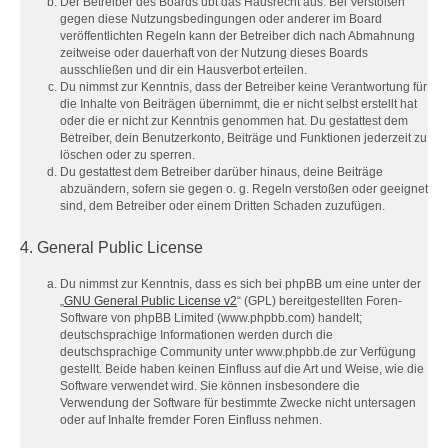
Der Betreiber des Boards übt das Hausrecht aus. Bei Verstößen
gegen diese Nutzungsbedingungen oder anderer im Board
veröffentlichten Regeln kann der Betreiber dich nach Abmahnung
zeitweise oder dauerhaft von der Nutzung dieses Boards
ausschließen und dir ein Hausverbot erteilen.
Du nimmst zur Kenntnis, dass der Betreiber keine Verantwortung für
die Inhalte von Beiträgen übernimmt, die er nicht selbst erstellt hat
oder die er nicht zur Kenntnis genommen hat. Du gestattest dem
Betreiber, dein Benutzerkonto, Beiträge und Funktionen jederzeit zu
löschen oder zu sperren.
Du gestattest dem Betreiber darüber hinaus, deine Beiträge
abzuändern, sofern sie gegen o. g. Regeln verstoßen oder geeignet
sind, dem Betreiber oder einem Dritten Schaden zuzufügen.
4. General Public License
Du nimmst zur Kenntnis, dass es sich bei phpBB um eine unter der
„
GNU General Public License v2
“ (GPL) bereitgestellten Foren-
Software von phpBB Limited (www.phpbb.com) handelt;
deutschsprachige Informationen werden durch die
deutschsprachige Community unter www.phpbb.de zur Verfügung
gestellt. Beide haben keinen Einfluss auf die Art und Weise, wie die
Software verwendet wird. Sie können insbesondere die
Verwendung der Software für bestimmte Zwecke nicht untersagen
oder auf Inhalte fremder Foren Einfluss nehmen.