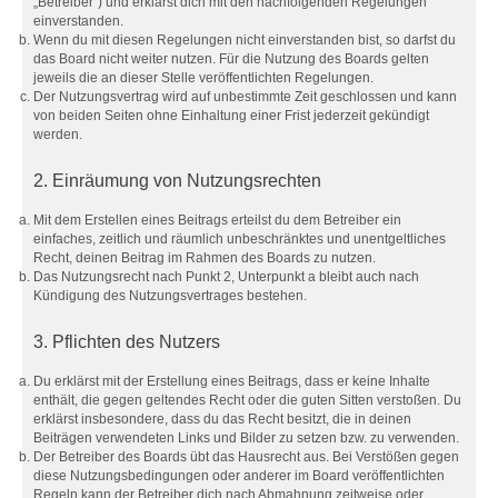
„Betreiber“) und erklärst dich mit den nachfolgenden Regelungen
einverstanden.
Wenn du mit diesen Regelungen nicht einverstanden bist, so darfst du
das Board nicht weiter nutzen. Für die Nutzung des Boards gelten
jeweils die an dieser Stelle veröffentlichten Regelungen.
Der Nutzungsvertrag wird auf unbestimmte Zeit geschlossen und kann
von beiden Seiten ohne Einhaltung einer Frist jederzeit gekündigt
werden.
2. Einräumung von Nutzungsrechten
Mit dem Erstellen eines Beitrags erteilst du dem Betreiber ein
einfaches, zeitlich und räumlich unbeschränktes und unentgeltliches
Recht, deinen Beitrag im Rahmen des Boards zu nutzen.
Das Nutzungsrecht nach Punkt 2, Unterpunkt a bleibt auch nach
Kündigung des Nutzungsvertrages bestehen.
3. Pflichten des Nutzers
Du erklärst mit der Erstellung eines Beitrags, dass er keine Inhalte
enthält, die gegen geltendes Recht oder die guten Sitten verstoßen. Du
erklärst insbesondere, dass du das Recht besitzt, die in deinen
Beiträgen verwendeten Links und Bilder zu setzen bzw. zu verwenden.
Der Betreiber des Boards übt das Hausrecht aus. Bei Verstößen gegen
diese Nutzungsbedingungen oder anderer im Board veröffentlichten
Regeln kann der Betreiber dich nach Abmahnung zeitweise oder