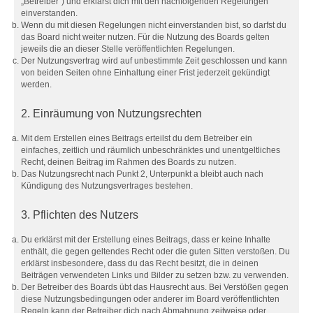
„Betreiber“) und erklärst dich mit den nachfolgenden Regelungen
einverstanden.
Wenn du mit diesen Regelungen nicht einverstanden bist, so darfst du
das Board nicht weiter nutzen. Für die Nutzung des Boards gelten
jeweils die an dieser Stelle veröffentlichten Regelungen.
Der Nutzungsvertrag wird auf unbestimmte Zeit geschlossen und kann
von beiden Seiten ohne Einhaltung einer Frist jederzeit gekündigt
werden.
2. Einräumung von Nutzungsrechten
Mit dem Erstellen eines Beitrags erteilst du dem Betreiber ein
einfaches, zeitlich und räumlich unbeschränktes und unentgeltliches
Recht, deinen Beitrag im Rahmen des Boards zu nutzen.
Das Nutzungsrecht nach Punkt 2, Unterpunkt a bleibt auch nach
Kündigung des Nutzungsvertrages bestehen.
3. Pflichten des Nutzers
Du erklärst mit der Erstellung eines Beitrags, dass er keine Inhalte
enthält, die gegen geltendes Recht oder die guten Sitten verstoßen. Du
erklärst insbesondere, dass du das Recht besitzt, die in deinen
Beiträgen verwendeten Links und Bilder zu setzen bzw. zu verwenden.
Der Betreiber des Boards übt das Hausrecht aus. Bei Verstößen gegen
diese Nutzungsbedingungen oder anderer im Board veröffentlichten
Regeln kann der Betreiber dich nach Abmahnung zeitweise oder