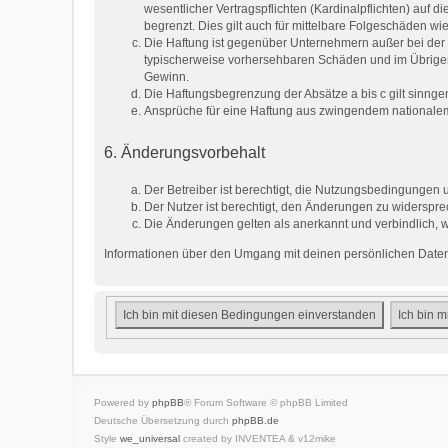
wesentlicher Vertragspflichten (Kardinalpflichten) auf
begrenzt. Dies gilt auch für mittelbare Folgeschäden 
Die Haftung ist gegenüber Unternehmern außer bei der 
typischerweise vorhersehbaren Schäden und im Übrigen 
Gewinn.
Die Haftungsbegrenzung der Absätze a bis c gilt sinnge
Ansprüche für eine Haftung aus zwingendem nationalem
6. Änderungsvorbehalt
Der Betreiber ist berechtigt, die Nutzungsbedingungen 
Der Nutzer ist berechtigt, den Änderungen zu widerspre
Die Änderungen gelten als anerkannt und verbindlich,
Informationen über den Umgang mit deinen persönlichen Daten 
Powered by
phpBB
® Forum Software © phpBB Limited
Deutsche Übersetzung durch
phpBB.de
Style
we_universal
created by INVENTEA & v12mike