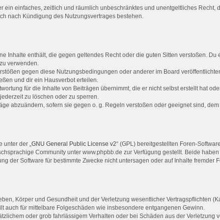
ber ein einfaches, zeitlich und räumlich unbeschränktes und unentgeltliches Recht
auch nach Kündigung des Nutzungsvertrages bestehen.
eine Inhalte enthält, die gegen geltendes Recht oder die guten Sitten verstoßen. Du 
 zu verwenden.
Verstößen gegen diese Nutzungsbedingungen oder anderer im Board veröffentlicht
ßen und dir ein Hausverbot erteilen.
ortung für die Inhalte von Beiträgen übernimmt, die er nicht selbst erstellt hat o
jederzeit zu löschen oder zu sperren.
räge abzuändern, sofern sie gegen o. g. Regeln verstoßen oder geeignet sind, de
 unter der „
GNU General Public License v2
“ (GPL) bereitgestellten Foren-Softwa
chsprachige Community unter www.phpbb.de zur Verfügung gestellt. Beide haben ke
g der Software für bestimmte Zwecke nicht untersagen oder auf Inhalte fremder 
ben, Körper und Gesundheit und der Verletzung wesentlicher Vertragspflichten (Kard
 gilt auch für mittelbare Folgeschäden wie insbesondere entgangenen Gewinn.
ätzlichem oder grob fahrlässigem Verhalten oder bei Schäden aus der Verletzung 