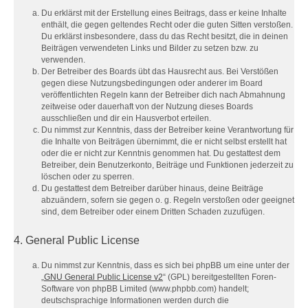
Du erklärst mit der Erstellung eines Beitrags, dass er keine Inhalte
enthält, die gegen geltendes Recht oder die guten Sitten verstoßen.
Du erklärst insbesondere, dass du das Recht besitzt, die in deinen
Beiträgen verwendeten Links und Bilder zu setzen bzw. zu
verwenden.
Der Betreiber des Boards übt das Hausrecht aus. Bei Verstößen
gegen diese Nutzungsbedingungen oder anderer im Board
veröffentlichten Regeln kann der Betreiber dich nach Abmahnung
zeitweise oder dauerhaft von der Nutzung dieses Boards
ausschließen und dir ein Hausverbot erteilen.
Du nimmst zur Kenntnis, dass der Betreiber keine Verantwortung für
die Inhalte von Beiträgen übernimmt, die er nicht selbst erstellt hat
oder die er nicht zur Kenntnis genommen hat. Du gestattest dem
Betreiber, dein Benutzerkonto, Beiträge und Funktionen jederzeit zu
löschen oder zu sperren.
Du gestattest dem Betreiber darüber hinaus, deine Beiträge
abzuändern, sofern sie gegen o. g. Regeln verstoßen oder geeignet
sind, dem Betreiber oder einem Dritten Schaden zuzufügen.
4. General Public License
Du nimmst zur Kenntnis, dass es sich bei phpBB um eine unter der
„
GNU General Public License v2
“ (GPL) bereitgestellten Foren-
Software von phpBB Limited (www.phpbb.com) handelt;
deutschsprachige Informationen werden durch die