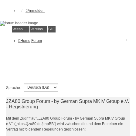
Anmelden
Wieso der e.V.?
Vereinsmitglied werden
FAQ
Home
Forum
Sprache:
JZA80 Group Forum - by German Supra MKIV Group e.V.
- Registrierung
Mit dem Zugriff auf „JZA80 Group Forum - by German Supra MKIV Group
e.V.“ („https://jza80.de/phpBB“) wird zwischen dir und dem Betreiber ein
Vertrag mit folgenden Regelungen geschlossen: