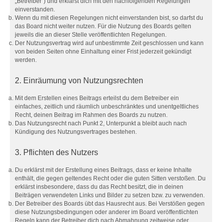
„Betreiber“) und erklärst dich mit den nachfolgenden Regelungen
einverstanden.
Wenn du mit diesen Regelungen nicht einverstanden bist, so darfst du
das Board nicht weiter nutzen. Für die Nutzung des Boards gelten
jeweils die an dieser Stelle veröffentlichten Regelungen.
Der Nutzungsvertrag wird auf unbestimmte Zeit geschlossen und kann
von beiden Seiten ohne Einhaltung einer Frist jederzeit gekündigt
werden.
2. Einräumung von Nutzungsrechten
Mit dem Erstellen eines Beitrags erteilst du dem Betreiber ein
einfaches, zeitlich und räumlich unbeschränktes und unentgeltliches
Recht, deinen Beitrag im Rahmen des Boards zu nutzen.
Das Nutzungsrecht nach Punkt 2, Unterpunkt a bleibt auch nach
Kündigung des Nutzungsvertrages bestehen.
3. Pflichten des Nutzers
Du erklärst mit der Erstellung eines Beitrags, dass er keine Inhalte
enthält, die gegen geltendes Recht oder die guten Sitten verstoßen. Du
erklärst insbesondere, dass du das Recht besitzt, die in deinen
Beiträgen verwendeten Links und Bilder zu setzen bzw. zu verwenden.
Der Betreiber des Boards übt das Hausrecht aus. Bei Verstößen gegen
diese Nutzungsbedingungen oder anderer im Board veröffentlichten
Regeln kann der Betreiber dich nach Abmahnung zeitweise oder