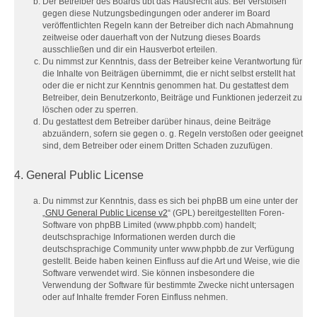
Der Betreiber des Boards übt das Hausrecht aus. Bei Verstößen
gegen diese Nutzungsbedingungen oder anderer im Board
veröffentlichten Regeln kann der Betreiber dich nach Abmahnung
zeitweise oder dauerhaft von der Nutzung dieses Boards
ausschließen und dir ein Hausverbot erteilen.
Du nimmst zur Kenntnis, dass der Betreiber keine Verantwortung für
die Inhalte von Beiträgen übernimmt, die er nicht selbst erstellt hat
oder die er nicht zur Kenntnis genommen hat. Du gestattest dem
Betreiber, dein Benutzerkonto, Beiträge und Funktionen jederzeit zu
löschen oder zu sperren.
Du gestattest dem Betreiber darüber hinaus, deine Beiträge
abzuändern, sofern sie gegen o. g. Regeln verstoßen oder geeignet
sind, dem Betreiber oder einem Dritten Schaden zuzufügen.
4. General Public License
Du nimmst zur Kenntnis, dass es sich bei phpBB um eine unter der
„
GNU General Public License v2
“ (GPL) bereitgestellten Foren-
Software von phpBB Limited (www.phpbb.com) handelt;
deutschsprachige Informationen werden durch die
deutschsprachige Community unter www.phpbb.de zur Verfügung
gestellt. Beide haben keinen Einfluss auf die Art und Weise, wie die
Software verwendet wird. Sie können insbesondere die
Verwendung der Software für bestimmte Zwecke nicht untersagen
oder auf Inhalte fremder Foren Einfluss nehmen.