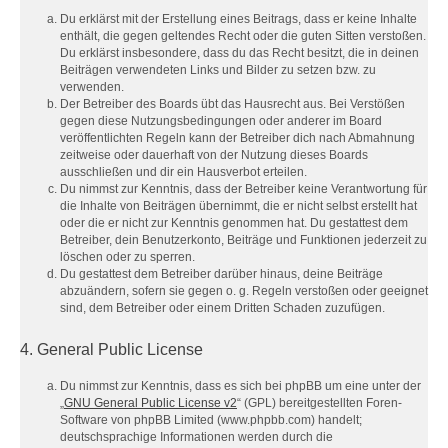
Du erklärst mit der Erstellung eines Beitrags, dass er keine Inhalte
enthält, die gegen geltendes Recht oder die guten Sitten verstoßen.
Du erklärst insbesondere, dass du das Recht besitzt, die in deinen
Beiträgen verwendeten Links und Bilder zu setzen bzw. zu
verwenden.
Der Betreiber des Boards übt das Hausrecht aus. Bei Verstößen
gegen diese Nutzungsbedingungen oder anderer im Board
veröffentlichten Regeln kann der Betreiber dich nach Abmahnung
zeitweise oder dauerhaft von der Nutzung dieses Boards
ausschließen und dir ein Hausverbot erteilen.
Du nimmst zur Kenntnis, dass der Betreiber keine Verantwortung für
die Inhalte von Beiträgen übernimmt, die er nicht selbst erstellt hat
oder die er nicht zur Kenntnis genommen hat. Du gestattest dem
Betreiber, dein Benutzerkonto, Beiträge und Funktionen jederzeit zu
löschen oder zu sperren.
Du gestattest dem Betreiber darüber hinaus, deine Beiträge
abzuändern, sofern sie gegen o. g. Regeln verstoßen oder geeignet
sind, dem Betreiber oder einem Dritten Schaden zuzufügen.
4. General Public License
Du nimmst zur Kenntnis, dass es sich bei phpBB um eine unter der
„
GNU General Public License v2
“ (GPL) bereitgestellten Foren-
Software von phpBB Limited (www.phpbb.com) handelt;
deutschsprachige Informationen werden durch die