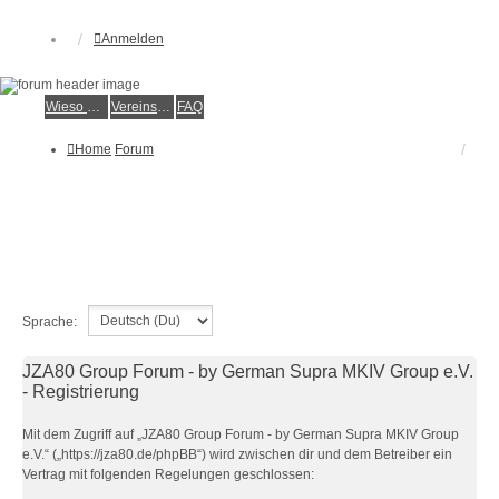
Anmelden
Wieso der e.V.?
Vereinsmitglied werden
FAQ
Home
Forum
Sprache:
JZA80 Group Forum - by German Supra MKIV Group e.V.
- Registrierung
Mit dem Zugriff auf „JZA80 Group Forum - by German Supra MKIV Group
e.V.“ („https://jza80.de/phpBB“) wird zwischen dir und dem Betreiber ein
Vertrag mit folgenden Regelungen geschlossen: