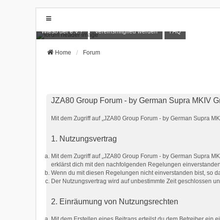
Wieso der e.V.?
Vereinsmitglied werden
FAQ
Home
Forum
JZA80 Group Forum - by German Supra MKIV Gro
Mit dem Zugriff auf „JZA80 Group Forum - by German Supra MKIV
1. Nutzungsvertrag
Mit dem Zugriff auf „JZA80 Group Forum - by German Supra MKI
erklärst dich mit den nachfolgenden Regelungen einverstanden
Wenn du mit diesen Regelungen nicht einverstanden bist, so dar
Der Nutzungsvertrag wird auf unbestimmte Zeit geschlossen und
2. Einräumung von Nutzungsrechten
Mit dem Erstellen eines Beitrags erteilst du dem Betreiber ein