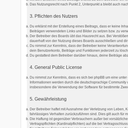
Das Nutzungsrecht nach Punkt 2, Unterpunkt a bleibt auch na
3. Pflichten des Nutzers
Du erklärst mit der Erstellung eines Beitrags, dass er keine Inh
Beiträgen verwendeten Links und Bilder zu setzen bzw. zu ver
Der Betreiber des Boards übt das Hausrecht aus. Bei Verstöß
dauerhaft von der Nutzung dieses Boards ausschließen und dir 
Du nimmst zur Kenntnis, dass der Betreiber keine Verantwortung 
dein Benutzerkonto, Beiträge und Funktionen jederzeit zu lösc
Du gestattest dem Betreiber darüber hinaus, deine Beiträge ab
4. General Public License
Du nimmst zur Kenntnis, dass es sich bei phpBB um eine unter 
Informationen werden durch die deutschsprachige Community un
insbesondere die Verwendung der Software für bestimmte Zweck
5. Gewährleistung
Der Betreiber haftet mit Ausnahme der Verletzung von Leben, Kö
fahrlässiges Verhalten zurückzuführen sind. Dies gilt auch fü
Die Haftung ist gegenüber Verbrauchern außer bei vorsätzlich
Vertragspflichten (Kardinalpflichten) auf die bei Vertragssch