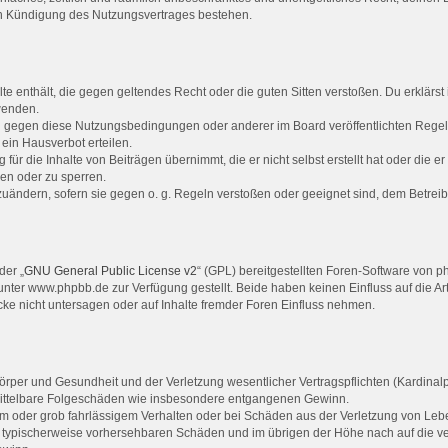
ch Kündigung des Nutzungsvertrages bestehen.
alte enthält, die gegen geltendes Recht oder die guten Sitten verstoßen. Du erklärs
wenden.
en gegen diese Nutzungsbedingungen oder anderer im Board veröffentlichten Rege
ein Hausverbot erteilen.
für die Inhalte von Beiträgen übernimmt, die er nicht selbst erstellt hat oder die 
hen oder zu sperren.
zuändern, sofern sie gegen o. g. Regeln verstoßen oder geeignet sind, dem Betrei
der „
GNU General Public License v2
“ (GPL) bereitgestellten Foren-Software von
ter www.phpbb.de zur Verfügung gestellt. Beide haben keinen Einfluss auf die Ar
e nicht untersagen oder auf Inhalte fremder Foren Einfluss nehmen.
rper und Gesundheit und der Verletzung wesentlicher Vertragspflichten (Kardinalpfl
r mittelbare Folgeschäden wie insbesondere entgangenen Gewinn.
em oder grob fahrlässigem Verhalten oder bei Schäden aus der Verletzung von Leb
luss typischerweise vorhersehbaren Schäden und im übrigen der Höhe nach auf die v