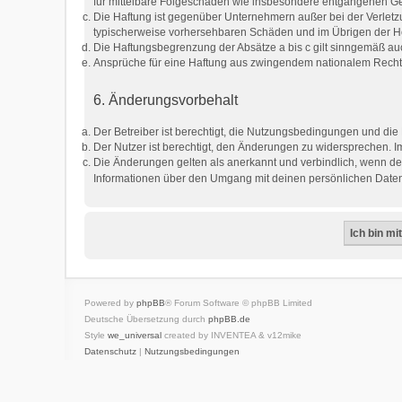
für mittelbare Folgeschäden wie insbesondere entgangenen G
Die Haftung ist gegenüber Unternehmern außer bei der Verletzu
typischerweise vorhersehbaren Schäden und im Übrigen der Hö
Die Haftungsbegrenzung der Absätze a bis c gilt sinngemäß auc
Ansprüche für eine Haftung aus zwingendem nationalem Recht 
6. Änderungsvorbehalt
Der Betreiber ist berechtigt, die Nutzungsbedingungen und die
Der Nutzer ist berechtigt, den Änderungen zu widersprechen. I
Die Änderungen gelten als anerkannt und verbindlich, wenn d
Informationen über den Umgang mit deinen persönlichen Daten 
Powered by
phpBB
® Forum Software © phpBB Limited
Deutsche Übersetzung durch
phpBB.de
Style
we_universal
created by INVENTEA & v12mike
Datenschutz
|
Nutzungsbedingungen