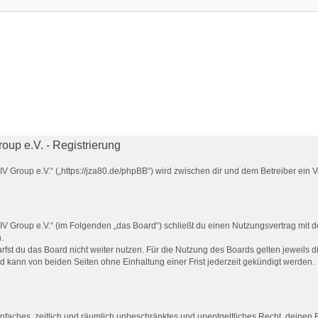
up e.V. - Registrierung
 Group e.V.“ („https://jza80.de/phpBB“) wird zwischen dir und dem Betreiber ein
V Group e.V.“ (im Folgenden „das Board“) schließt du einen Nutzungsvertrag mit d
.
fst du das Board nicht weiter nutzen. Für die Nutzung des Boards gelten jeweils di
 kann von beiden Seiten ohne Einhaltung einer Frist jederzeit gekündigt werden.
 einfaches, zeitlich und räumlich unbeschränktes und unentgeltliches Recht, deine