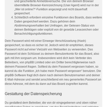
und gescheiterte Anmeldeversuche. Die von deinem Browser
übermittelte Browser-Kennzeichnung (User Agent) wird nur in der
„Wer ist online?“-Funktion angezeigt und nicht dauerhaft
gespeichert.
Schließlich erfordern einzelne Funktionen des Boards, dass weitere
Daten gespeichert werden. Dazu gehören dein
Abstimmungsverhalten bei Umfragen, der Gelesen-Status von
deinen Beiträgen oder explizit von dir gesetzte Lesezeichen oder
Benachrichtigungsfunktionen.
Dein Passwort wird mit einer Einwege-Verschlüsselung (Hash)
gespeichert, so dass es sicher ist. Jedoch wird dir empfohlen, dieses
Passwort nicht auf einer Vielzahl von Webseiten zu verwenden. Das
Passwort ist dein Schlüssel zu deinem Benutzerkonto für das Board, also
geh mit ihm sorgsam um. Insbesondere wird dich kein Vertreter des
Betreibers, von phpBB Limited oder ein Dritter berechtigterweise nach
deinem Passwort fragen. Solltest du dein Passwort vergessen haben, so
kannst du die Funktion „Ich habe mein Passwort vergessen“ benutzen. Die
phpBB-Software fragt dich dann nach deinem Benutzernamen und deiner
E-Mail-Adresse und sendet anschließend ein neu generiertes Passwort an
diese Adresse, mit dem du dann auf das Board zugreifen kannst.
Gestattung der Datenspeicherung
Du gestattest dem Betreiber, die von dir eingegebenen und oben näher