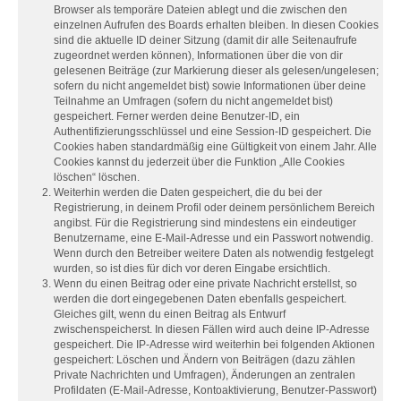
Browser als temporäre Dateien ablegt und die zwischen den
einzelnen Aufrufen des Boards erhalten bleiben. In diesen Cookies
sind die aktuelle ID deiner Sitzung (damit dir alle Seitenaufrufe
zugeordnet werden können), Informationen über die von dir
gelesenen Beiträge (zur Markierung dieser als gelesen/ungelesen;
sofern du nicht angemeldet bist) sowie Informationen über deine
Teilnahme an Umfragen (sofern du nicht angemeldet bist)
gespeichert. Ferner werden deine Benutzer-ID, ein
Authentifizierungsschlüssel und eine Session-ID gespeichert. Die
Cookies haben standardmäßig eine Gültigkeit von einem Jahr. Alle
Cookies kannst du jederzeit über die Funktion „Alle Cookies
löschen“ löschen.
Weiterhin werden die Daten gespeichert, die du bei der
Registrierung, in deinem Profil oder deinem persönlichem Bereich
angibst. Für die Registrierung sind mindestens ein eindeutiger
Benutzername, eine E-Mail-Adresse und ein Passwort notwendig.
Wenn durch den Betreiber weitere Daten als notwendig festgelegt
wurden, so ist dies für dich vor deren Eingabe ersichtlich.
Wenn du einen Beitrag oder eine private Nachricht erstellst, so
werden die dort eingegebenen Daten ebenfalls gespeichert.
Gleiches gilt, wenn du einen Beitrag als Entwurf
zwischenspeicherst. In diesen Fällen wird auch deine IP-Adresse
gespeichert. Die IP-Adresse wird weiterhin bei folgenden Aktionen
gespeichert: Löschen und Ändern von Beiträgen (dazu zählen
Private Nachrichten und Umfragen), Änderungen an zentralen
Profildaten (E-Mail-Adresse, Kontoaktivierung, Benutzer-Passwort)