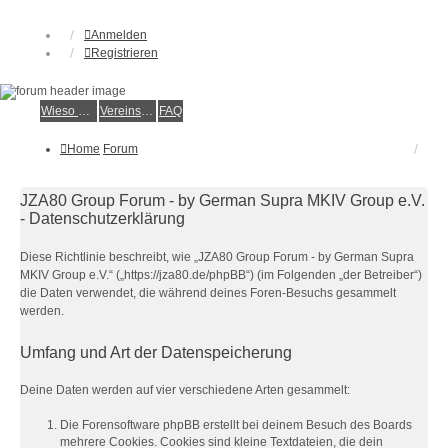
Anmelden
Registrieren
Wieso der e.V.?
Vereinsmitglied werden
FAQ
Home
Forum
JZA80 Group Forum - by German Supra MKIV Group e.V.
- Datenschutzerklärung
Diese Richtlinie beschreibt, wie „JZA80 Group Forum - by German Supra
MKIV Group e.V.“ („https://jza80.de/phpBB“) (im Folgenden „der Betreiber“)
die Daten verwendet, die während deines Foren-Besuchs gesammelt
werden.
Umfang und Art der Datenspeicherung
Deine Daten werden auf vier verschiedene Arten gesammelt:
Die Forensoftware phpBB erstellt bei deinem Besuch des Boards
mehrere Cookies. Cookies sind kleine Textdateien, die dein