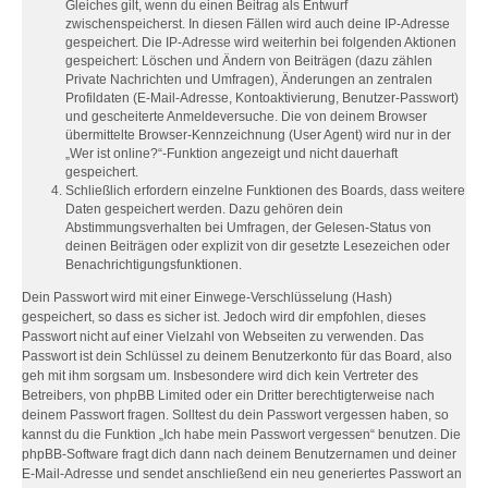
Gleiches gilt, wenn du einen Beitrag als Entwurf
zwischenspeicherst. In diesen Fällen wird auch deine IP-Adresse
gespeichert. Die IP-Adresse wird weiterhin bei folgenden Aktionen
gespeichert: Löschen und Ändern von Beiträgen (dazu zählen
Private Nachrichten und Umfragen), Änderungen an zentralen
Profildaten (E-Mail-Adresse, Kontoaktivierung, Benutzer-Passwort)
und gescheiterte Anmeldeversuche. Die von deinem Browser
übermittelte Browser-Kennzeichnung (User Agent) wird nur in der
„Wer ist online?“-Funktion angezeigt und nicht dauerhaft
gespeichert.
Schließlich erfordern einzelne Funktionen des Boards, dass weitere
Daten gespeichert werden. Dazu gehören dein
Abstimmungsverhalten bei Umfragen, der Gelesen-Status von
deinen Beiträgen oder explizit von dir gesetzte Lesezeichen oder
Benachrichtigungsfunktionen.
Dein Passwort wird mit einer Einwege-Verschlüsselung (Hash)
gespeichert, so dass es sicher ist. Jedoch wird dir empfohlen, dieses
Passwort nicht auf einer Vielzahl von Webseiten zu verwenden. Das
Passwort ist dein Schlüssel zu deinem Benutzerkonto für das Board, also
geh mit ihm sorgsam um. Insbesondere wird dich kein Vertreter des
Betreibers, von phpBB Limited oder ein Dritter berechtigterweise nach
deinem Passwort fragen. Solltest du dein Passwort vergessen haben, so
kannst du die Funktion „Ich habe mein Passwort vergessen“ benutzen. Die
phpBB-Software fragt dich dann nach deinem Benutzernamen und deiner
E-Mail-Adresse und sendet anschließend ein neu generiertes Passwort an