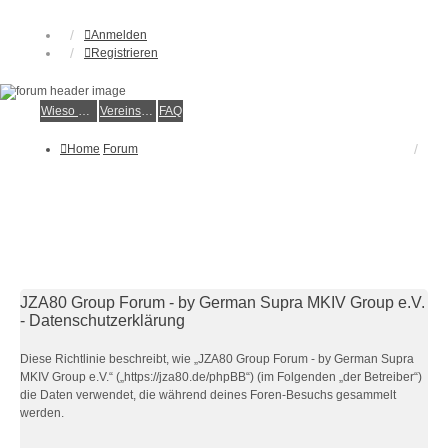
Anmelden
Registrieren
Wieso der e.V.?
Vereinsmitglied werden
FAQ
Home
Forum
JZA80 Group Forum - by German Supra MKIV Group e.V.
- Datenschutzerklärung
Diese Richtlinie beschreibt, wie „JZA80 Group Forum - by German Supra
MKIV Group e.V.“ („https://jza80.de/phpBB“) (im Folgenden „der Betreiber“)
die Daten verwendet, die während deines Foren-Besuchs gesammelt
werden.