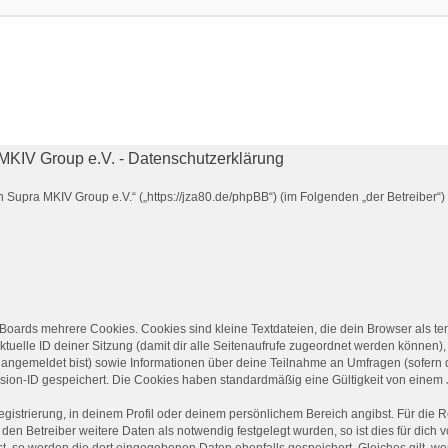
KIV Group e.V. - Datenschutzerklärung
n Supra MKIV Group e.V.“ („https://jza80.de/phpBB“) (im Folgenden „der Betreiber
Boards mehrere Cookies. Cookies sind kleine Textdateien, die dein Browser als t
ktuelle ID deiner Sitzung (damit dir alle Seitenaufrufe zugeordnet werden können),
t angemeldet bist) sowie Informationen über deine Teilnahme an Umfragen (sofern 
sion-ID gespeichert. Die Cookies haben standardmäßig eine Gültigkeit von einem Ja
egistrierung, in deinem Profil oder deinem persönlichem Bereich angibst. Für die 
n Betreiber weitere Daten als notwendig festgelegt wurden, so ist dies für dich vo