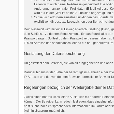
Wenn du einen Beitrag oder eine private Nachricht erstell
Fällen wird auch deine IP-Adresse gespeichert. Die IP-A
Änderungen an zentralen Profildaten (E-Mail-Adresse, K
wird nur in der „Wer ist online?“-Funktion angezeigt und n
Schließlich erfordern einzelne Funktionen des Boards, 
explizit von dir gesetzte Lesezeichen oder Benachrichtig
Dein Passwort wird mit einer Einwege-Verschlüsselung (Hash) ges
dein Schlüssel zu deinem Benutzerkonto für das Board, also geh 
Passwort fragen. Solltest du dein Passwort vergessen haben, s
E-Mail-Adresse und sendet anschließend ein neu generiertes Pas
Gestattung der Datenspeicherung
Du gestattest dem Betreiber, die von dir eingegebenen und oben
Darüber hinaus ist der Betreiber berechtigt, im Rahmen einer I
IP-Adresse und der von deinem Browser übermittelter Browser-Ke
Regelungen bezüglich der Weitergabe deiner Da
Zweck eines Boards ist es, einen Austausch mit anderen Personen z
können. Der Betreiber kann jedoch festlegen, dass einzelne Infor
hast, suche nach entsprechenden Informationen im Forum oder kon
(Administratoren) zugänglich.