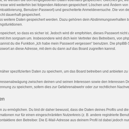
st, so werden die dort eingegebenen Daten ebenfalls gespeichert. Gleiches gilt, w
dresse wird weiterhin bei folgenden Aktionen gespeichert: Löschen und Ändern von
ontoaktivierung, Benutzer-Passwort) und gescheiterte Anmeldeversuche. Die von 
icht dauerhaft gespeichert.
dass weitere Daten gespeichert werden. Dazu gehören dein Abstimmungsverhalten b
ungsfunktionen.
peichert, so dass es sicher ist. Jedoch wird dir empfohlen, dieses Passwort nicht
mit ihm sorgsam um. Insbesondere wird dich kein Vertreter des Betreibers, von ph
o kannst du die Funktion „Ich habe mein Passwort vergessen“ benutzen. Die phpBB
swort an diese Adresse, mit dem du dann auf das Board zugreifen kannst.
 näher spezifizierten Daten zu speichern, um das Board betreiben und anbieten zu
nteressenabwägung zwischen deinen und seinen Interessen sowie den Interessen Dri
nnung zu speichern, sofern dies zur Gefahrenabwehr oder zur rechtlichen Nachverf
ten
u ermöglichen. Du bist dir daher bewusst, dass die Daten deines Profils und die vo
mationen nur für einen eingeschränkten Nutzerkreis (z. B. andere registrierte Benu
taktiere den Betreiber. Die E-Mail-Adresse aus deinem Profil ist dabei jedoch nu