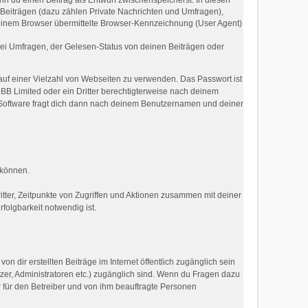
enn du einen Beitrag als Entwurf zwischenspeicherst. In diesen
 Beiträgen (dazu zählen Private Nachrichten und Umfragen),
deinem Browser übermittelte Browser-Kennzeichnung (User Agent)
ei Umfragen, der Gelesen-Status von deinen Beiträgen oder
 auf einer Vielzahl von Webseiten zu verwenden. Das Passwort ist
pBB Limited oder ein Dritter berechtigterweise nach deinem
-Software fragt dich dann nach deinem Benutzernamen und deiner
 können.
tter, Zeitpunkte von Zugriffen und Aktionen zusammen mit deiner
olgbarkeit notwendig ist.
n dir erstellten Beiträge im Internet öffentlich zugänglich sein
tzer, Administratoren etc.) zugänglich sind. Wenn du Fragen dazu
r für den Betreiber und von ihm beauftragte Personen