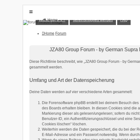
Wieso der e.V.?
Vereinsmitglied werden
FAQ
Home
Forum
Wieso der e.V.?
Vereinsmitglied werden
Home
Forum
FAQ
Anmelden
JZA80 Group Forum - by German Supra M
Registrieren
Diese Richtlinie beschreibt, wie „JZA80 Group Forum - by Germa
gesammelt werden.
Umfang und Art der Datenspeicherung
Deine Daten werden auf vier verschiedene Arten gesammelt:
Die Forensoftware phpBB erstellt bei deinem Besuch des 
des Boards erhalten bleiben. In diesen Cookies sind die a
Markierung dieser als gelesen/ungelesen; sofern du nich
Benutzer-ID, ein Authentifizierungsschlüssel und eine Ses
Cookies löschen“ löschen.
Weiterhin werden die Daten gespeichert, die du bei der R
E-Mail-Adresse und ein Passwort notwendig. Wenn durch de