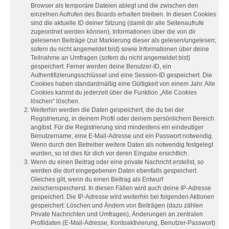
Browser als temporäre Dateien ablegt und die zwischen den
einzelnen Aufrufen des Boards erhalten bleiben. In diesen Cookies
sind die aktuelle ID deiner Sitzung (damit dir alle Seitenaufrufe
zugeordnet werden können), Informationen über die von dir
gelesenen Beiträge (zur Markierung dieser als gelesen/ungelesen;
sofern du nicht angemeldet bist) sowie Informationen über deine
Teilnahme an Umfragen (sofern du nicht angemeldet bist)
gespeichert. Ferner werden deine Benutzer-ID, ein
Authentifizierungsschlüssel und eine Session-ID gespeichert. Die
Cookies haben standardmäßig eine Gültigkeit von einem Jahr. Alle
Cookies kannst du jederzeit über die Funktion „Alle Cookies
löschen“ löschen.
Weiterhin werden die Daten gespeichert, die du bei der
Registrierung, in deinem Profil oder deinem persönlichem Bereich
angibst. Für die Registrierung sind mindestens ein eindeutiger
Benutzername, eine E-Mail-Adresse und ein Passwort notwendig.
Wenn durch den Betreiber weitere Daten als notwendig festgelegt
wurden, so ist dies für dich vor deren Eingabe ersichtlich.
Wenn du einen Beitrag oder eine private Nachricht erstellst, so
werden die dort eingegebenen Daten ebenfalls gespeichert.
Gleiches gilt, wenn du einen Beitrag als Entwurf
zwischenspeicherst. In diesen Fällen wird auch deine IP-Adresse
gespeichert. Die IP-Adresse wird weiterhin bei folgenden Aktionen
gespeichert: Löschen und Ändern von Beiträgen (dazu zählen
Private Nachrichten und Umfragen), Änderungen an zentralen
Profildaten (E-Mail-Adresse, Kontoaktivierung, Benutzer-Passwort)