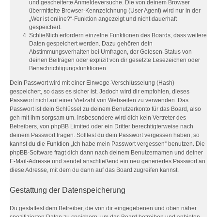
und gescheiterte Anmeldeversuche. Die von deinem Browser
übermittelte Browser-Kennzeichnung (User Agent) wird nur in der
„Wer ist online?“-Funktion angezeigt und nicht dauerhaft
gespeichert.
Schließlich erfordern einzelne Funktionen des Boards, dass weitere
Daten gespeichert werden. Dazu gehören dein
Abstimmungsverhalten bei Umfragen, der Gelesen-Status von
deinen Beiträgen oder explizit von dir gesetzte Lesezeichen oder
Benachrichtigungsfunktionen.
Dein Passwort wird mit einer Einwege-Verschlüsselung (Hash)
gespeichert, so dass es sicher ist. Jedoch wird dir empfohlen, dieses
Passwort nicht auf einer Vielzahl von Webseiten zu verwenden. Das
Passwort ist dein Schlüssel zu deinem Benutzerkonto für das Board, also
geh mit ihm sorgsam um. Insbesondere wird dich kein Vertreter des
Betreibers, von phpBB Limited oder ein Dritter berechtigterweise nach
deinem Passwort fragen. Solltest du dein Passwort vergessen haben, so
kannst du die Funktion „Ich habe mein Passwort vergessen“ benutzen. Die
phpBB-Software fragt dich dann nach deinem Benutzernamen und deiner
E-Mail-Adresse und sendet anschließend ein neu generiertes Passwort an
diese Adresse, mit dem du dann auf das Board zugreifen kannst.
Gestattung der Datenspeicherung
Du gestattest dem Betreiber, die von dir eingegebenen und oben näher