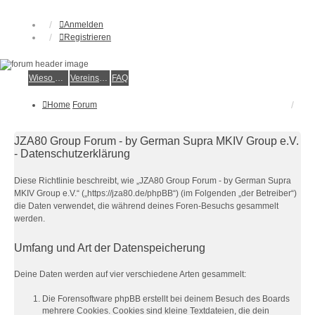
Anmelden
Registrieren
Wieso der e.V.?
Vereinsmitglied werden
FAQ
Home
Forum
JZA80 Group Forum - by German Supra MKIV Group e.V.
- Datenschutzerklärung
Diese Richtlinie beschreibt, wie „JZA80 Group Forum - by German Supra
MKIV Group e.V.“ („https://jza80.de/phpBB“) (im Folgenden „der Betreiber“)
die Daten verwendet, die während deines Foren-Besuchs gesammelt
werden.
Umfang und Art der Datenspeicherung
Deine Daten werden auf vier verschiedene Arten gesammelt:
Die Forensoftware phpBB erstellt bei deinem Besuch des Boards
mehrere Cookies. Cookies sind kleine Textdateien, die dein