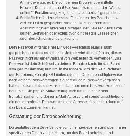
Anmeldeversuche. Die von deinem Browser übermittelte
Browser-Kennzeichnung (User Agent) wird nur in der „Wer ist
online?“-Funktion angezeigt und nicht dauerhaft gespeichert.
Schließlich erfordern einzelne Funktionen des Boards, dass
weitere Daten gespeichert werden. Dazu gehören dein
Abstimmungsverhalten bei Umfragen, der Gelesen-Status von
deinen Beiträgen oder explizit von dir gesetzte Lesezeichen
oder Benachrichtigungsfunktionen.
Dein Passwort wird mit einer Einwege-Verschlüsselung (Hash)
gespeichert, so dass es sicher ist. Jedoch wird dir empfohlen, dieses
Passwort nicht auf einer Vielzahl von Webseiten zu verwenden. Das
Passwort ist dein Schlüssel zu deinem Benutzerkonto für das Board,
also geh mit ihm sorgsam um. Insbesondere wird dich kein Vertreter
des Betreibers, von phpBB Limited oder ein Dritter berechtigterweise
nach deinem Passwort fragen. Solltest du dein Passwort vergessen
haben, so kannst du die Funktion „Ich habe mein Passwort vergessen“
benutzen. Die phpBB-Software fragt dich dann nach deinem
Benutzernamen und deiner E-Mail-Adresse und sendet anschließend
ein neu generiertes Passwort an diese Adresse, mit dem du dann auf
das Board zugreifen kannst.
Gestattung der Datenspeicherung
Du gestattest dem Betreiber, die von dir eingegebenen und oben näher
spezifizierten Daten zu speichern, um das Board betreiben und