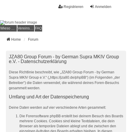
Registrieren
Anmelden
Wieso der e.V.?
Vereinsmitglied werden
FAQ
Home
Forum
JZA80 Group Forum - by German Supra MKIV Group
e.V. - Datenschutzerklärung
Diese Richtlinie beschreibt, wie „JZA80 Group Forum - by German
Supra MKIV Group e.V.“ („https://jza80.de/phpBB“) (im Folgenden „der
Betreiber“) die Daten verwendet, die während deines Foren-Besuchs
gesammelt werden.
Umfang und Art der Datenspeicherung
Deine Daten werden auf vier verschiedene Arten gesammelt:
Die Forensoftware phpBB erstellt bei deinem Besuch des Boards
mehrere Cookies. Cookies sind kleine Textdateien, die dein
Browser als temporäre Dateien ablegt und die zwischen den
einzelnen Aufrufen des Boards erhalten bleiben. In diesen