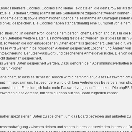
Boards mehrere Cookies. Cookies sind kleine Textdateien, die dein Browser als t
ktuelle ID deiner Sitzung (damit dir alle Seitenaufrufe zugeordnet werden können),
t angemeldet bist) sowie Informationen über deine Teilnahme an Umfragen (sofern 
sion-ID gespeichert. Die Cookies haben standardmäßig eine Gültigkeit von einem Ja
egistrierung, in deinem Profil oder deinem persönlichem Bereich angibst. Für die 
n Betreiber weitere Daten als notwendig festgelegt wurden, so ist dies für dich vo
st, so werden die dort eingegebenen Daten ebenfalls gespeichert. Gleiches gilt, w
dresse wird weiterhin bei folgenden Aktionen gespeichert: Löschen und Ändern von
ontoaktivierung, Benutzer-Passwort) und gescheiterte Anmeldeversuche. Die von 
icht dauerhaft gespeichert.
dass weitere Daten gespeichert werden. Dazu gehören dein Abstimmungsverhalten b
ungsfunktionen.
peichert, so dass es sicher ist. Jedoch wird dir empfohlen, dieses Passwort nicht
mit ihm sorgsam um. Insbesondere wird dich kein Vertreter des Betreibers, von ph
o kannst du die Funktion „Ich habe mein Passwort vergessen“ benutzen. Die phpBB
swort an diese Adresse, mit dem du dann auf das Board zugreifen kannst.
 näher spezifizierten Daten zu speichern, um das Board betreiben und anbieten zu
nteressenabwägung zwischen deinen und seinen Interessen sowie den Interessen Dri