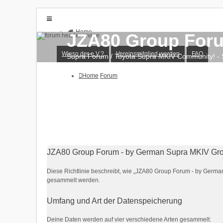
Home
JZA80 Group Foru
Forum
Wieso der e.V.?
Vereinsmitglied werden
Wieso der e.V.?
Vereinsmitglied werden
FAQ
Supra Forum / Toyota Supra MKIV Community! - S
FAQ
Anmelden
Home
Forum
Registrieren
JZA80 Group Forum - by German Supra MKIV Grou
Diese Richtlinie beschreibt, wie „JZA80 Group Forum - by Germa
gesammelt werden.
Umfang und Art der Datenspeicherung
Deine Daten werden auf vier verschiedene Arten gesammelt: