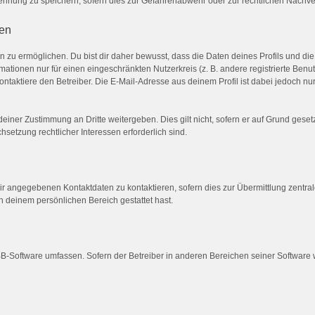
nnung zu speichern, sofern dies zur Gefahrenabwehr oder zur rechtlichen Nachverf
ten
u ermöglichen. Du bist dir daher bewusst, dass die Daten deines Profils und die vo
mationen nur für einen eingeschränkten Nutzerkreis (z. B. andere registrierte Benu
taktiere den Betreiber. Die E-Mail-Adresse aus deinem Profil ist dabei jedoch nu
einer Zustimmung an Dritte weitergeben. Dies gilt nicht, sofern er auf Grund gese
hsetzung rechtlicher Interessen erforderlich sind.
ir angegebenen Kontaktdaten zu kontaktieren, sofern dies zur Übermittlung zentrale
in deinem persönlichen Bereich gestattet hast.
pBB-Software umfassen. Sofern der Betreiber in anderen Bereichen seiner Software