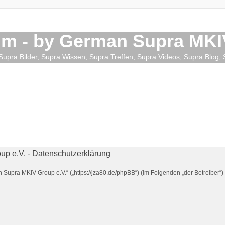
m - by German Supra MKIV
upra Bilder, Supra Wissen, Supra Treffen, Supra Videos, Supra Blog
p e.V. - Datenschutzerklärung
n Supra MKIV Group e.V.“ („https://jza80.de/phpBB“) (im Folgenden „der Betreiber