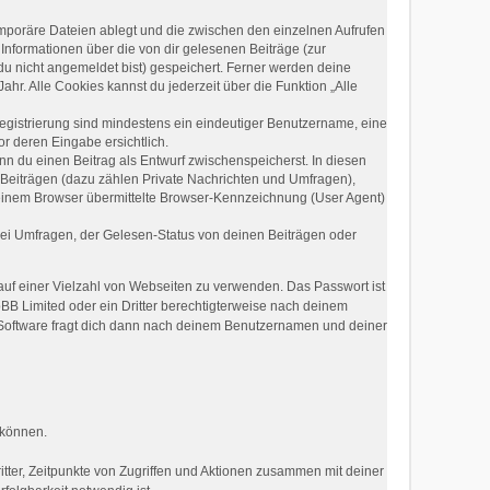
emporäre Dateien ablegt und die zwischen den einzelnen Aufrufen
 Informationen über die von dir gelesenen Beiträge (zur
du nicht angemeldet bist) gespeichert. Ferner werden deine
hr. Alle Cookies kannst du jederzeit über die Funktion „Alle
Registrierung sind mindestens ein eindeutiger Benutzername, eine
r deren Eingabe ersichtlich.
enn du einen Beitrag als Entwurf zwischenspeicherst. In diesen
 Beiträgen (dazu zählen Private Nachrichten und Umfragen),
deinem Browser übermittelte Browser-Kennzeichnung (User Agent)
ei Umfragen, der Gelesen-Status von deinen Beiträgen oder
 auf einer Vielzahl von Webseiten zu verwenden. Das Passwort ist
pBB Limited oder ein Dritter berechtigterweise nach deinem
-Software fragt dich dann nach deinem Benutzernamen und deiner
 können.
tter, Zeitpunkte von Zugriffen und Aktionen zusammen mit deiner