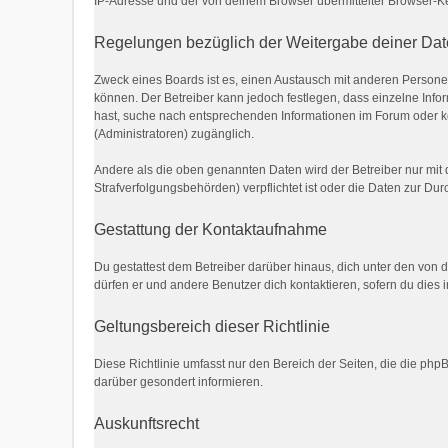
IP-Adresse und der von deinem Browser übermittelter Browser-Ke
Regelungen bezüglich der Weitergabe deiner Da
Zweck eines Boards ist es, einen Austausch mit anderen Personen z
können. Der Betreiber kann jedoch festlegen, dass einzelne Infor
hast, suche nach entsprechenden Informationen im Forum oder kon
(Administratoren) zugänglich.
Andere als die oben genannten Daten wird der Betreiber nur mit d
Strafverfolgungsbehörden) verpflichtet ist oder die Daten zur Durc
Gestattung der Kontaktaufnahme
Du gestattest dem Betreiber darüber hinaus, dich unter den von d
dürfen er und andere Benutzer dich kontaktieren, sofern du dies 
Geltungsbereich dieser Richtlinie
Diese Richtlinie umfasst nur den Bereich der Seiten, die die ph
darüber gesondert informieren.
Auskunftsrecht