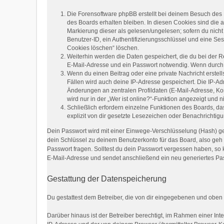
Die Forensoftware phpBB erstellt bei deinem Besuch des 
des Boards erhalten bleiben. In diesen Cookies sind die a
Markierung dieser als gelesen/ungelesen; sofern du nich
Benutzer-ID, ein Authentifizierungsschlüssel und eine Ses
Cookies löschen“ löschen.
Weiterhin werden die Daten gespeichert, die du bei der R
E-Mail-Adresse und ein Passwort notwendig. Wenn durch de
Wenn du einen Beitrag oder eine private Nachricht erstell
Fällen wird auch deine IP-Adresse gespeichert. Die IP-A
Änderungen an zentralen Profildaten (E-Mail-Adresse, K
wird nur in der „Wer ist online?“-Funktion angezeigt und n
Schließlich erfordern einzelne Funktionen des Boards, 
explizit von dir gesetzte Lesezeichen oder Benachrichtig
Dein Passwort wird mit einer Einwege-Verschlüsselung (Hash) ges
dein Schlüssel zu deinem Benutzerkonto für das Board, also geh 
Passwort fragen. Solltest du dein Passwort vergessen haben, s
E-Mail-Adresse und sendet anschließend ein neu generiertes Pas
Gestattung der Datenspeicherung
Du gestattest dem Betreiber, die von dir eingegebenen und oben
Darüber hinaus ist der Betreiber berechtigt, im Rahmen einer I