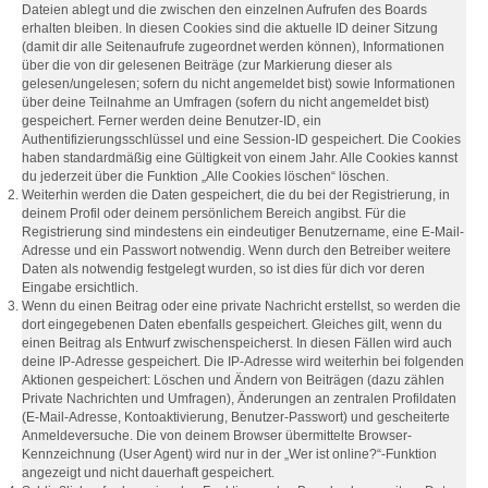
Dateien ablegt und die zwischen den einzelnen Aufrufen des Boards
erhalten bleiben. In diesen Cookies sind die aktuelle ID deiner Sitzung
(damit dir alle Seitenaufrufe zugeordnet werden können), Informationen
über die von dir gelesenen Beiträge (zur Markierung dieser als
gelesen/ungelesen; sofern du nicht angemeldet bist) sowie Informationen
über deine Teilnahme an Umfragen (sofern du nicht angemeldet bist)
gespeichert. Ferner werden deine Benutzer-ID, ein
Authentifizierungsschlüssel und eine Session-ID gespeichert. Die Cookies
haben standardmäßig eine Gültigkeit von einem Jahr. Alle Cookies kannst
du jederzeit über die Funktion „Alle Cookies löschen“ löschen.
Weiterhin werden die Daten gespeichert, die du bei der Registrierung, in
deinem Profil oder deinem persönlichem Bereich angibst. Für die
Registrierung sind mindestens ein eindeutiger Benutzername, eine E-Mail-
Adresse und ein Passwort notwendig. Wenn durch den Betreiber weitere
Daten als notwendig festgelegt wurden, so ist dies für dich vor deren
Eingabe ersichtlich.
Wenn du einen Beitrag oder eine private Nachricht erstellst, so werden die
dort eingegebenen Daten ebenfalls gespeichert. Gleiches gilt, wenn du
einen Beitrag als Entwurf zwischenspeicherst. In diesen Fällen wird auch
deine IP-Adresse gespeichert. Die IP-Adresse wird weiterhin bei folgenden
Aktionen gespeichert: Löschen und Ändern von Beiträgen (dazu zählen
Private Nachrichten und Umfragen), Änderungen an zentralen Profildaten
(E-Mail-Adresse, Kontoaktivierung, Benutzer-Passwort) und gescheiterte
Anmeldeversuche. Die von deinem Browser übermittelte Browser-
Kennzeichnung (User Agent) wird nur in der „Wer ist online?“-Funktion
angezeigt und nicht dauerhaft gespeichert.