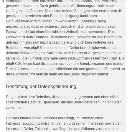
Schließlich erfordern einzelne Funktionen des Boards, dass weitere Daten
gespeichert werden. Dazu gehören dein Abstimmungsverhalten bei
Umfragen, der Gelesen-Status von deinen Beiträgen oder explizit von dir
gesetzte Lesezeichen oder Benachrichtigungsfunktionen.
Dein Passwort wird mit einer Einwege-Verschlüsselung (Hash)
gespeichert, so dass es sicher ist. Jedoch wird dir empfohlen, dieses
Passwort nicht auf einer Vielzahl von Webseiten zu verwenden. Das
Passwort ist dein Schlüssel zu deinem Benutzerkonto für das Board, also
geh mit ihm sorgsam um. Insbesondere wird dich kein Vertreter des
Betreibers, von phpBB Limited oder ein Dritter berechtigterweise nach
deinem Passwort fragen. Solltest du dein Passwort vergessen haben, so
kannst du die Funktion „Ich habe mein Passwort vergessen“ benutzen. Die
phpBB-Software fragt dich dann nach deinem Benutzernamen und deiner
E-Mail-Adresse und sendet anschließend ein neu generiertes Passwort an
diese Adresse, mit dem du dann auf das Board zugreifen kannst.
Gestattung der Datenspeicherung
Du gestattest dem Betreiber, die von dir eingegebenen und oben näher
spezifizierten Daten zu speichern, um das Board betreiben und anbieten
zu können.
Darüber hinaus ist der Betreiber berechtigt, im Rahmen einer
Interessenabwägung zwischen deinen und seinen Interessen sowie den
Interessen Dritter, Zeitpunkte von Zugriffen und Aktionen zusammen mit