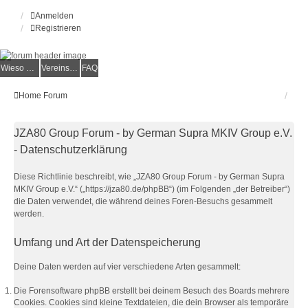
Anmelden
Registrieren
Wieso der e.V.?
Vereinsmitglied werden
FAQ
Home
Forum
JZA80 Group Forum - by German Supra MKIV Group e.V.
- Datenschutzerklärung
Diese Richtlinie beschreibt, wie „JZA80 Group Forum - by German Supra
MKIV Group e.V.“ („https://jza80.de/phpBB“) (im Folgenden „der Betreiber“)
die Daten verwendet, die während deines Foren-Besuchs gesammelt
werden.
Umfang und Art der Datenspeicherung
Deine Daten werden auf vier verschiedene Arten gesammelt:
Die Forensoftware phpBB erstellt bei deinem Besuch des Boards mehrere
Cookies. Cookies sind kleine Textdateien, die dein Browser als temporäre