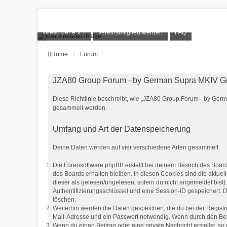
Wieso der e.V.?
Vereinsmitglied werden
FAQ
Home
Forum
JZA80 Group Forum - by German Supra MKIV Gro
Diese Richtlinie beschreibt, wie „JZA80 Group Forum - by Germ
gesammelt werden.
Umfang und Art der Datenspeicherung
Deine Daten werden auf vier verschiedene Arten gesammelt:
Die Forensoftware phpBB erstellt bei deinem Besuch des Board
des Boards erhalten bleiben. In diesen Cookies sind die aktuel
dieser als gelesen/ungelesen; sofern du nicht angemeldet bist
Authentifizierungsschlüssel und eine Session-ID gespeichert. D
löschen.
Weiterhin werden die Daten gespeichert, die du bei der Registr
Mail-Adresse und ein Passwort notwendig. Wenn durch den Betrei
Wenn du einen Beitrag oder eine private Nachricht erstellst, s