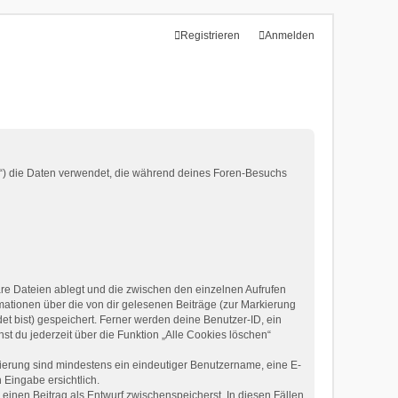
Registrieren
Anmelden
er“) die Daten verwendet, die während deines Foren-Besuchs
re Dateien ablegt und die zwischen den einzelnen Aufrufen
rmationen über die von dir gelesenen Beiträge (zur Markierung
t bist) gespeichert. Ferner werden deine Benutzer-ID, ein
st du jederzeit über die Funktion „Alle Cookies löschen“
trierung sind mindestens ein eindeutiger Benutzername, eine E-
 Eingabe ersichtlich.
 einen Beitrag als Entwurf zwischenspeicherst. In diesen Fällen