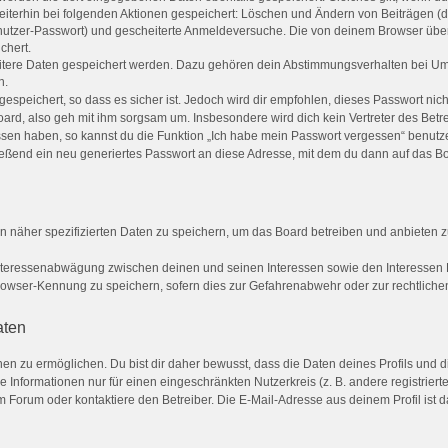
weiterhin bei folgenden Aktionen gespeichert: Löschen und Ändern von Beiträgen 
Benutzer-Passwort) und gescheiterte Anmeldeversuche. Die von deinem Browser über
chert.
eitere Daten gespeichert werden. Dazu gehören dein Abstimmungsverhalten bei Umf
n.
espeichert, so dass es sicher ist. Jedoch wird dir empfohlen, dieses Passwort nic
ard, also geh mit ihm sorgsam um. Insbesondere wird dich kein Vertreter des Betre
ssen haben, so kannst du die Funktion „Ich habe mein Passwort vergessen“ benut
ßend ein neu generiertes Passwort an diese Adresse, mit dem du dann auf das Bo
n näher spezifizierten Daten zu speichern, um das Board betreiben und anbieten 
Interessenabwägung zwischen deinen und seinen Interessen sowie den Interessen D
owser-Kennung zu speichern, sofern dies zur Gefahrenabwehr oder zur rechtlichen
aten
 zu ermöglichen. Du bist dir daher bewusst, dass die Daten deines Profils und die 
 Informationen nur für einen eingeschränkten Nutzerkreis (z. B. andere registriert
Forum oder kontaktiere den Betreiber. Die E-Mail-Adresse aus deinem Profil ist da