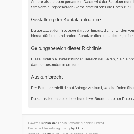
Andere als die oben genannten Daten wird der Betreiber nur mit
Strafverfolgungsbehörden) verpflichtet ist oder die Daten zur Du
Gestattung der Kontaktaufnahme
Du gestattest dem Betreiber darüber hinaus, dich unter den von
hinaus dürfen er und andere Benutzer dich kontaktieren, sofern
Geltungsbereich dieser Richtlinie
Diese Richtlinie umfasst nur den Bereich der Seiten, die die 
darüber gesondert informieren.
Auskunftsrecht
Der Betreiber erteilt dir auf Anfrage Auskunft, welche Daten übe
Du kannst jederzeit die Löschung bzw. Sperrung deiner Daten ve
Powered by
phpBB
® Forum Software © phpBB Limited
Deutsche Übersetzung durch
phpBB.de
Style
we_universal
created by INVENTEA & v12mike