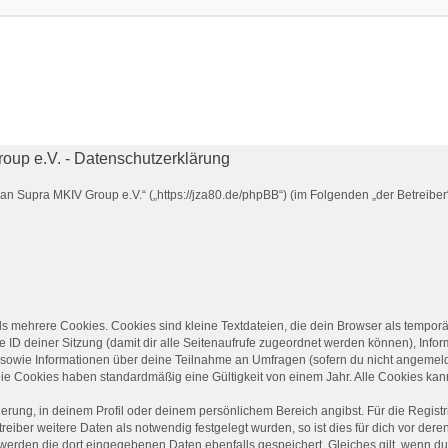
up e.V. - Datenschutzerklärung
an Supra MKIV Group e.V.“ („https://jza80.de/phpBB“) (im Folgenden „der Betreib
s mehrere Cookies. Cookies sind kleine Textdateien, die dein Browser als temporä
le ID deiner Sitzung (damit dir alle Seitenaufrufe zugeordnet werden können), Info
) sowie Informationen über deine Teilnahme an Umfragen (sofern du nicht angemelde
ie Cookies haben standardmäßig eine Gültigkeit von einem Jahr. Alle Cookies kann
ierung, in deinem Profil oder deinem persönlichem Bereich angibst. Für die Regis
ber weitere Daten als notwendig festgelegt wurden, so ist dies für dich vor deren
o werden die dort eingegebenen Daten ebenfalls gespeichert. Gleiches gilt, wenn du