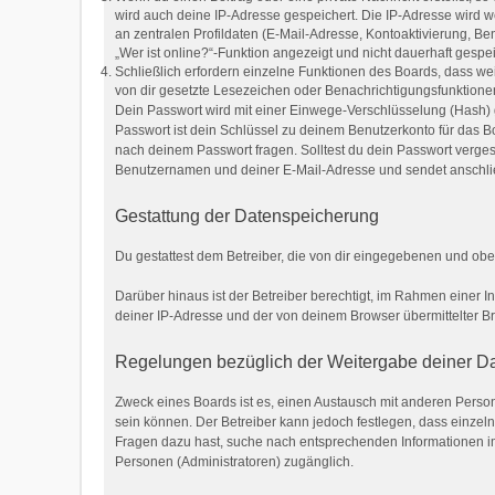
wird auch deine IP-Adresse gespeichert. Die IP-Adresse wird 
an zentralen Profildaten (E-Mail-Adresse, Kontoaktivierung, 
„Wer ist online?“-Funktion angezeigt und nicht dauerhaft gespei
Schließlich erfordern einzelne Funktionen des Boards, dass w
von dir gesetzte Lesezeichen oder Benachrichtigungsfunktione
Dein Passwort wird mit einer Einwege-Verschlüsselung (Hash) g
Passwort ist dein Schlüssel zu deinem Benutzerkonto für das Bo
nach deinem Passwort fragen. Solltest du dein Passwort verge
Benutzernamen und deiner E-Mail-Adresse und sendet anschlie
Gestattung der Datenspeicherung
Du gestattest dem Betreiber, die von dir eingegebenen und obe
Darüber hinaus ist der Betreiber berechtigt, im Rahmen einer 
deiner IP-Adresse und der von deinem Browser übermittelter Br
Regelungen bezüglich der Weitergabe deiner D
Zweck eines Boards ist es, einen Austausch mit anderen Personen
sein können. Der Betreiber kann jedoch festlegen, dass einzelne
Fragen dazu hast, suche nach entsprechenden Informationen im 
Personen (Administratoren) zugänglich.