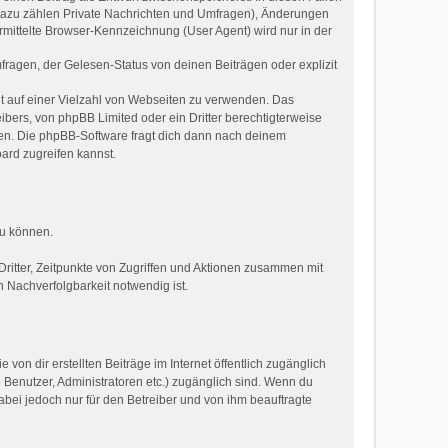
(dazu zählen Private Nachrichten und Umfragen), Änderungen
mittelte Browser-Kennzeichnung (User Agent) wird nur in der
ragen, der Gelesen-Status von deinen Beiträgen oder explizit
ht auf einer Vielzahl von Webseiten zu verwenden. Das
ibers, von phpBB Limited oder ein Dritter berechtigterweise
zen. Die phpBB-Software fragt dich dann nach deinem
ard zugreifen kannst.
zu können.
ritter, Zeitpunkte von Zugriffen und Aktionen zusammen mit
 Nachverfolgbarkeit notwendig ist.
von dir erstellten Beiträge im Internet öffentlich zugänglich
e Benutzer, Administratoren etc.) zugänglich sind. Wenn du
bei jedoch nur für den Betreiber und von ihm beauftragte