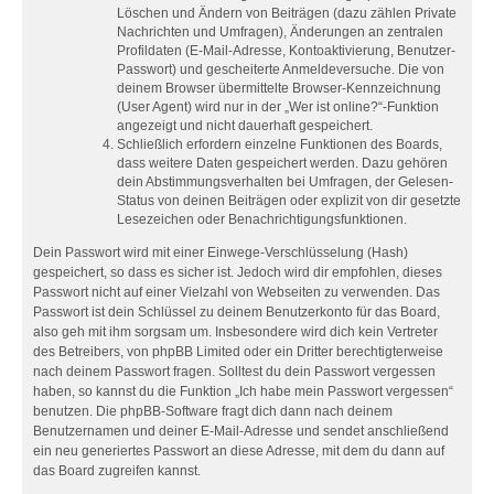
Löschen und Ändern von Beiträgen (dazu zählen Private
Nachrichten und Umfragen), Änderungen an zentralen
Profildaten (E-Mail-Adresse, Kontoaktivierung, Benutzer-
Passwort) und gescheiterte Anmeldeversuche. Die von
deinem Browser übermittelte Browser-Kennzeichnung
(User Agent) wird nur in der „Wer ist online?“-Funktion
angezeigt und nicht dauerhaft gespeichert.
Schließlich erfordern einzelne Funktionen des Boards,
dass weitere Daten gespeichert werden. Dazu gehören
dein Abstimmungsverhalten bei Umfragen, der Gelesen-
Status von deinen Beiträgen oder explizit von dir gesetzte
Lesezeichen oder Benachrichtigungsfunktionen.
Dein Passwort wird mit einer Einwege-Verschlüsselung (Hash)
gespeichert, so dass es sicher ist. Jedoch wird dir empfohlen, dieses
Passwort nicht auf einer Vielzahl von Webseiten zu verwenden. Das
Passwort ist dein Schlüssel zu deinem Benutzerkonto für das Board,
also geh mit ihm sorgsam um. Insbesondere wird dich kein Vertreter
des Betreibers, von phpBB Limited oder ein Dritter berechtigterweise
nach deinem Passwort fragen. Solltest du dein Passwort vergessen
haben, so kannst du die Funktion „Ich habe mein Passwort vergessen“
benutzen. Die phpBB-Software fragt dich dann nach deinem
Benutzernamen und deiner E-Mail-Adresse und sendet anschließend
ein neu generiertes Passwort an diese Adresse, mit dem du dann auf
das Board zugreifen kannst.