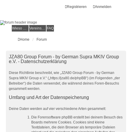
Registrieren
Anmelden
Wieso der e.V.?
Vereinsmitglied werden
FAQ
Home
Forum
JZA80 Group Forum - by German Supra MKIV Group
e.V. - Datenschutzerklärung
Diese Richtlinie beschreibt, wie „JZA80 Group Forum - by German
Supra MKIV Group e.V.“ („https://jza80.de/phpBB“) (im Folgenden „der
Betreiber“) die Daten verwendet, die während deines Foren-Besuchs
gesammelt werden.
Umfang und Art der Datenspeicherung
Deine Daten werden auf vier verschiedene Arten gesammelt:
Die Forensoftware phpBB erstellt bei deinem Besuch des
Boards mehrere Cookies. Cookies sind kleine
Textdateien, die dein Browser als temporäre Dateien