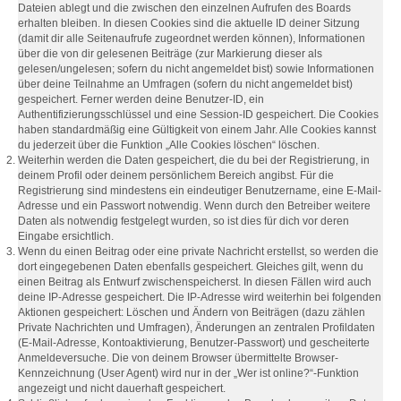
Dateien ablegt und die zwischen den einzelnen Aufrufen des Boards
erhalten bleiben. In diesen Cookies sind die aktuelle ID deiner Sitzung
(damit dir alle Seitenaufrufe zugeordnet werden können), Informationen
über die von dir gelesenen Beiträge (zur Markierung dieser als
gelesen/ungelesen; sofern du nicht angemeldet bist) sowie Informationen
über deine Teilnahme an Umfragen (sofern du nicht angemeldet bist)
gespeichert. Ferner werden deine Benutzer-ID, ein
Authentifizierungsschlüssel und eine Session-ID gespeichert. Die Cookies
haben standardmäßig eine Gültigkeit von einem Jahr. Alle Cookies kannst
du jederzeit über die Funktion „Alle Cookies löschen“ löschen.
Weiterhin werden die Daten gespeichert, die du bei der Registrierung, in
deinem Profil oder deinem persönlichem Bereich angibst. Für die
Registrierung sind mindestens ein eindeutiger Benutzername, eine E-Mail-
Adresse und ein Passwort notwendig. Wenn durch den Betreiber weitere
Daten als notwendig festgelegt wurden, so ist dies für dich vor deren
Eingabe ersichtlich.
Wenn du einen Beitrag oder eine private Nachricht erstellst, so werden die
dort eingegebenen Daten ebenfalls gespeichert. Gleiches gilt, wenn du
einen Beitrag als Entwurf zwischenspeicherst. In diesen Fällen wird auch
deine IP-Adresse gespeichert. Die IP-Adresse wird weiterhin bei folgenden
Aktionen gespeichert: Löschen und Ändern von Beiträgen (dazu zählen
Private Nachrichten und Umfragen), Änderungen an zentralen Profildaten
(E-Mail-Adresse, Kontoaktivierung, Benutzer-Passwort) und gescheiterte
Anmeldeversuche. Die von deinem Browser übermittelte Browser-
Kennzeichnung (User Agent) wird nur in der „Wer ist online?“-Funktion
angezeigt und nicht dauerhaft gespeichert.