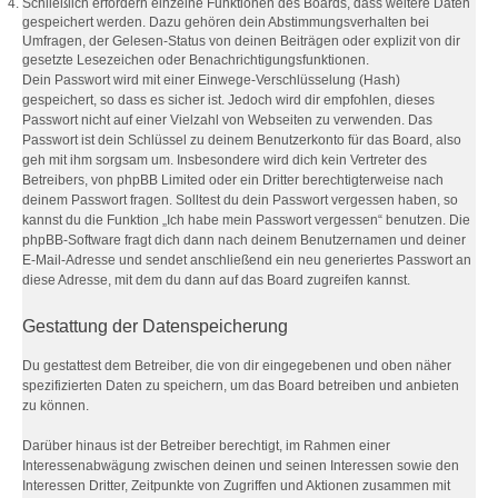
Schließlich erfordern einzelne Funktionen des Boards, dass weitere Daten
gespeichert werden. Dazu gehören dein Abstimmungsverhalten bei
Umfragen, der Gelesen-Status von deinen Beiträgen oder explizit von dir
gesetzte Lesezeichen oder Benachrichtigungsfunktionen.
Dein Passwort wird mit einer Einwege-Verschlüsselung (Hash)
gespeichert, so dass es sicher ist. Jedoch wird dir empfohlen, dieses
Passwort nicht auf einer Vielzahl von Webseiten zu verwenden. Das
Passwort ist dein Schlüssel zu deinem Benutzerkonto für das Board, also
geh mit ihm sorgsam um. Insbesondere wird dich kein Vertreter des
Betreibers, von phpBB Limited oder ein Dritter berechtigterweise nach
deinem Passwort fragen. Solltest du dein Passwort vergessen haben, so
kannst du die Funktion „Ich habe mein Passwort vergessen“ benutzen. Die
phpBB-Software fragt dich dann nach deinem Benutzernamen und deiner
E-Mail-Adresse und sendet anschließend ein neu generiertes Passwort an
diese Adresse, mit dem du dann auf das Board zugreifen kannst.
Gestattung der Datenspeicherung
Du gestattest dem Betreiber, die von dir eingegebenen und oben näher
spezifizierten Daten zu speichern, um das Board betreiben und anbieten
zu können.
Darüber hinaus ist der Betreiber berechtigt, im Rahmen einer
Interessenabwägung zwischen deinen und seinen Interessen sowie den
Interessen Dritter, Zeitpunkte von Zugriffen und Aktionen zusammen mit