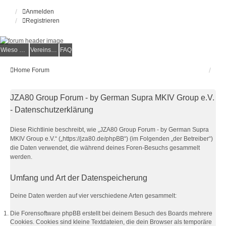
Anmelden
Registrieren
Wieso der e.V.?
Vereinsmitglied werden
FAQ
Home
Forum
JZA80 Group Forum - by German Supra MKIV Group e.V.
- Datenschutzerklärung
Diese Richtlinie beschreibt, wie „JZA80 Group Forum - by German Supra
MKIV Group e.V.“ („https://jza80.de/phpBB“) (im Folgenden „der Betreiber“)
die Daten verwendet, die während deines Foren-Besuchs gesammelt
werden.
Umfang und Art der Datenspeicherung
Deine Daten werden auf vier verschiedene Arten gesammelt:
Die Forensoftware phpBB erstellt bei deinem Besuch des Boards mehrere
Cookies. Cookies sind kleine Textdateien, die dein Browser als temporäre