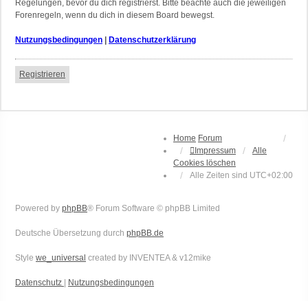
Regelungen, bevor du dich registrierst. Bitte beachte auch die jeweiligen
Forenregeln, wenn du dich in diesem Board bewegst.
Nutzungsbedingungen
|
Datenschutzerklärung
Registrieren
Home
Forum
Impressum
Alle
Cookies löschen
Alle Zeiten sind
UTC+02:00
Powered by
phpBB
® Forum Software © phpBB Limited
Deutsche Übersetzung durch
phpBB.de
Style
we_universal
created by INVENTEA & v12mike
Datenschutz
|
Nutzungsbedingungen