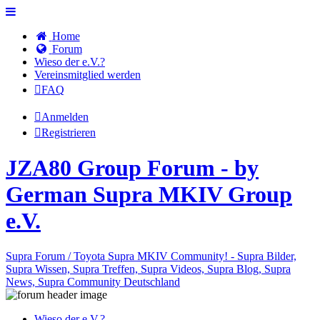
Home
Forum
Wieso der e.V.?
Vereinsmitglied werden
FAQ
Anmelden
Registrieren
JZA80 Group Forum - by
German Supra MKIV Group
e.V.
Supra Forum / Toyota Supra MKIV Community! - Supra Bilder,
Supra Wissen, Supra Treffen, Supra Videos, Supra Blog, Supra
News, Supra Community Deutschland
Wieso der e.V.?