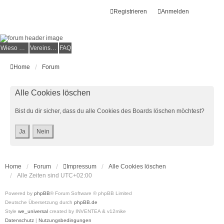
Registrieren
Anmelden
Wieso der e.V.?
Vereinsmitglied werden
FAQ
Home
Forum
Alle Cookies löschen
Bist du dir sicher, dass du alle Cookies des Boards löschen möchtest?
Home
Forum
Impressum
Alle Cookies löschen
Alle Zeiten sind
UTC+02:00
Powered by
phpBB
® Forum Software © phpBB Limited
Deutsche Übersetzung durch
phpBB.de
Style
we_universal
created by INVENTEA & v12mike
Datenschutz
|
Nutzungsbedingungen