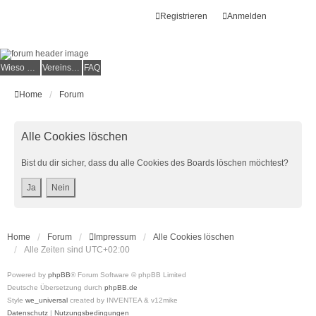
Registrieren
Anmelden
Wieso der e.V.?
Vereinsmitglied werden
FAQ
Home
Forum
Alle Cookies löschen
Bist du dir sicher, dass du alle Cookies des Boards löschen möchtest?
Home
Forum
Impressum
Alle Cookies löschen
Alle Zeiten sind
UTC+02:00
Powered by
phpBB
® Forum Software © phpBB Limited
Deutsche Übersetzung durch
phpBB.de
Style
we_universal
created by INVENTEA & v12mike
Datenschutz
|
Nutzungsbedingungen