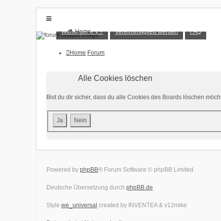
Wieso der e.V.?
Vereinsmitglied werden
FAQ
Home
Forum
Wieso der e.V.?
Vereinsmitglied werden
Home
Forum
FAQ
Anmelden
Alle Cookies löschen
Registrieren
Bist du dir sicher, dass du alle Cookies des Boards löschen möch
Powered by
phpBB
® Forum Software © phpBB Limited
Deutsche Übersetzung durch
phpBB.de
Style
we_universal
created by INVENTEA & v12mike