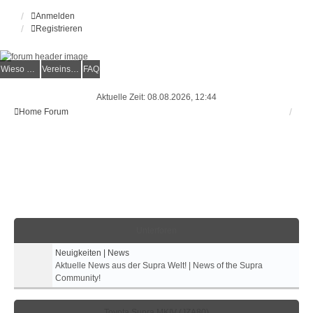
Anmelden
Registrieren
Wieso der e.V.?
Vereinsmitglied werden
FAQ
Aktuelle Zeit: 08.08.2026, 12:44
Home
Forum
Unterforen
Neuigkeiten | News
Aktuelle News aus der Supra Welt! | News of the Supra
Community!
Toyota Supra MKIV (JZA80)