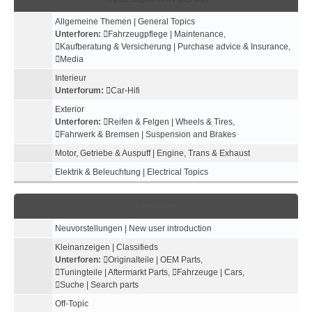
Allgemeine Themen | General Topics
Unterforen:
Fahrzeugpflege | Maintenance
,
Kaufberatung & Versicherung | Purchase advice & Insurance
,
Media
Interieur
Unterforum:
Car-Hifi
Exterior
Unterforen:
Reifen & Felgen | Wheels & Tires
,
Fahrwerk & Bremsen | Suspension and Brakes
Motor, Getriebe & Auspuff | Engine, Trans & Exhaust
Elektrik & Beleuchtung | Electrical Topics
Unterforen
Neuvorstellungen | New user introduction
Kleinanzeigen | Classifieds
Unterforen:
Originalteile | OEM Parts
,
Tuningteile | Aftermarkt Parts
,
Fahrzeuge | Cars
,
Suche | Search parts
Off-Topic