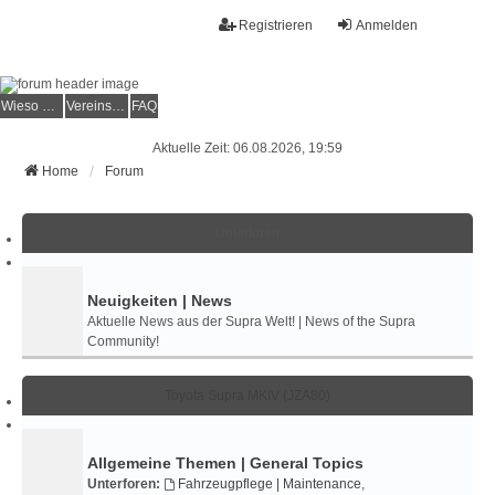
Registrieren
Anmelden
Wieso der e.V.?
Vereinsmitglied werden
FAQ
Aktuelle Zeit: 06.08.2026, 19:59
Home
Forum
Unterforen
Neuigkeiten | News
Aktuelle News aus der Supra Welt! | News of the Supra
Community!
Toyota Supra MKIV (JZA80)
Allgemeine Themen | General Topics
Unterforen:
Fahrzeugpflege | Maintenance
,