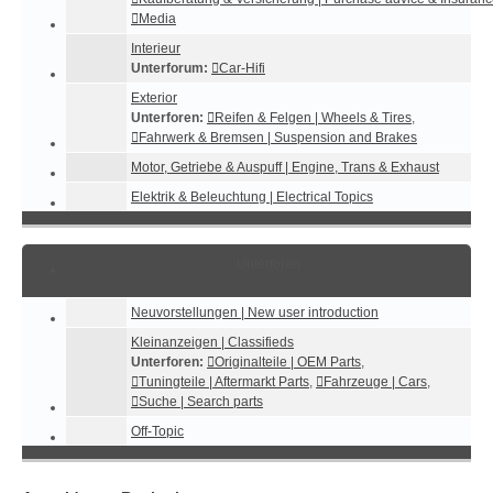
Media
Interieur
Unterforum:
Car-Hifi
Exterior
Unterforen:
Reifen & Felgen | Wheels & Tires
,
Fahrwerk & Bremsen | Suspension and Brakes
Motor, Getriebe & Auspuff | Engine, Trans & Exhaust
Elektrik & Beleuchtung | Electrical Topics
Unterforen
Neuvorstellungen | New user introduction
Kleinanzeigen | Classifieds
Unterforen:
Originalteile | OEM Parts
,
Tuningteile | Aftermarkt Parts
,
Fahrzeuge | Cars
,
Suche | Search parts
Off-Topic