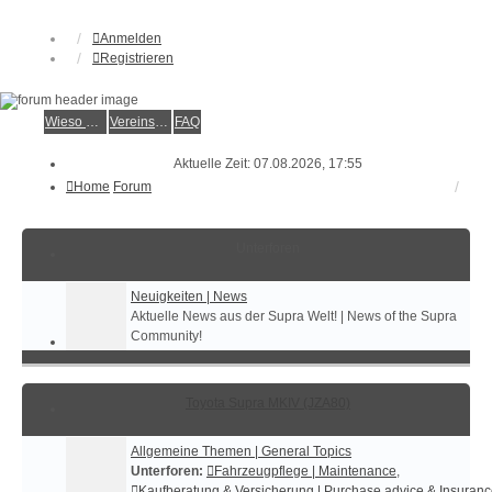
Anmelden
Registrieren
Wieso der e.V.?
Vereinsmitglied werden
FAQ
Aktuelle Zeit: 07.08.2026, 17:55
Home
Forum
Unterforen
Neuigkeiten | News
Aktuelle News aus der Supra Welt! | News of the Supra
Community!
Toyota Supra MKIV (JZA80)
Allgemeine Themen | General Topics
Unterforen:
Fahrzeugpflege | Maintenance
,
Kaufberatung & Versicherung | Purchase advice & Insuran