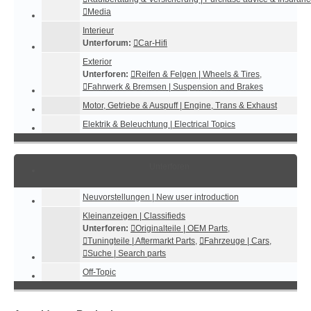
Media
Interieur
Unterforum:
Car-Hifi
Exterior
Unterforen:
Reifen & Felgen | Wheels & Tires
,
Fahrwerk & Bremsen | Suspension and Brakes
Motor, Getriebe & Auspuff | Engine, Trans & Exhaust
Elektrik & Beleuchtung | Electrical Topics
Unterforen
Neuvorstellungen | New user introduction
Kleinanzeigen | Classifieds
Unterforen:
Originalteile | OEM Parts
,
Tuningteile | Aftermarkt Parts
,
Fahrzeuge | Cars
,
Suche | Search parts
Off-Topic