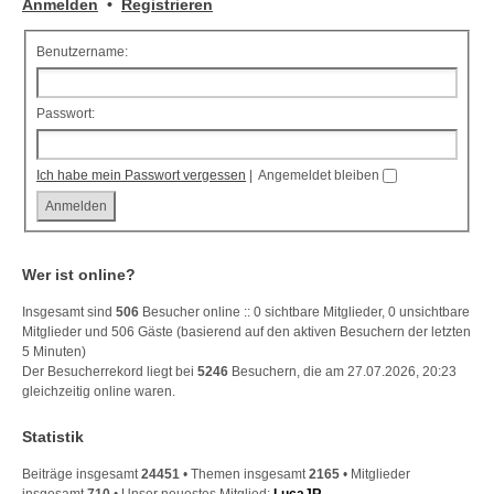
Anmelden
•
Registrieren
Benutzername:
Passwort:
Ich habe mein Passwort vergessen
|
Angemeldet bleiben
Wer ist online?
Insgesamt sind
506
Besucher online :: 0 sichtbare Mitglieder, 0 unsichtbare
Mitglieder und 506 Gäste (basierend auf den aktiven Besuchern der letzten
5 Minuten)
Der Besucherrekord liegt bei
5246
Besuchern, die am 27.07.2026, 20:23
gleichzeitig online waren.
Statistik
Beiträge insgesamt
24451
• Themen insgesamt
2165
• Mitglieder
insgesamt
710
• Unser neuestes Mitglied:
LucaJR