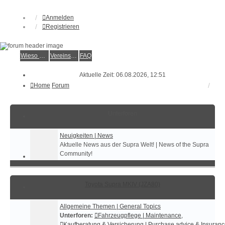
Anmelden
Registrieren
Wieso der e.V.?
Vereinsmitglied werden
FAQ
Aktuelle Zeit: 06.08.2026, 12:51
Home
Forum
Unterforen
Neuigkeiten | News
Aktuelle News aus der Supra Welt! | News of the Supra
Community!
Toyota Supra MKIV (JZA80)
Allgemeine Themen | General Topics
Unterforen:
Fahrzeugpflege | Maintenance
,
Kaufberatung & Versicherung | Purchase advice & Insuran