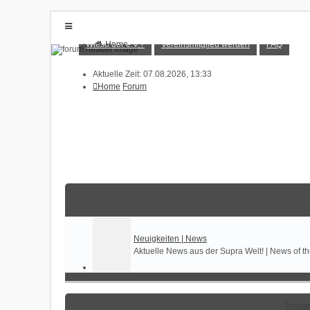
Wieso der e.V.?
Vereinsmitglied werden
FAQ
Home
Forum
Wieso der e.V.?
Vereinsmitglied werden
Aktuelle Zeit: 07.08.2026, 13:33
FAQ
Home
Forum
Anmelden
Registrieren
Neuigkeiten | News
Aktuelle News aus der Supra Welt! | News of 
Toyota