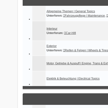
Allgemeine Themen | General Topics
Unterforen:
Fahrzeugpflege | Maintenance
,
Interieur
Unterforum:
Car-Hifi
Exterior
Unterforen:
Reifen & Felgen | Wheels & Tires
Motor, Getriebe & Auspuff | Engine, Trans & Ex
Elektrik & Beleuchtung | Electrical Topics