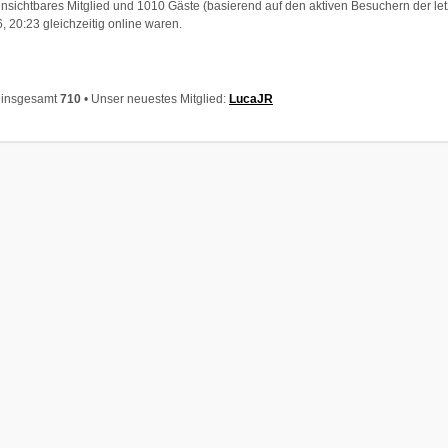
 unsichtbares Mitglied und 1010 Gäste (basierend auf den aktiven Besuchern der le
 20:23 gleichzeitig online waren.
r insgesamt
710
• Unser neuestes Mitglied:
LucaJR