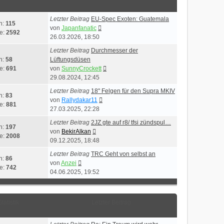
Letzter Beitrag
EU-Spec Exoten: Guatemala
n:
115
Neuester
von
Japanfanatic
ge:
2592
Beitrag
26.03.2026, 18:50
Letzter Beitrag
Durchmesser der
n:
58
Lüftungsdüsen
Neuester
ge:
691
von
SunnyCrockett
Beitrag
29.08.2024, 12:45
Letzter Beitrag
18" Felgen für den Supra MKIV
n:
83
Neuester
von
Rallydakar11
ge:
881
Beitrag
27.03.2025, 22:28
Letzter Beitrag
2JZ gte auf r8/ tfsi zündspul…
n:
197
Neuester
von
BekirAlkan
ge:
2008
Beitrag
09.12.2025, 18:48
Letzter Beitrag
TRC Geht von selbst an
n:
86
Neuester
von
Anzei
ge:
742
Beitrag
04.06.2025, 19:52
Statistik
Letzter Beitrag