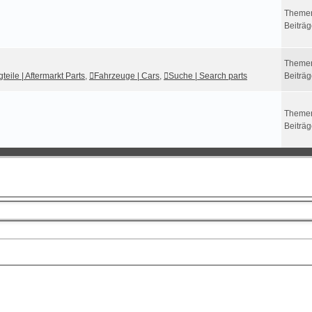
Theme
Beiträ
Theme
teile | Aftermarkt Parts
,
Fahrzeuge | Cars
,
Suche | Search parts
Beiträ
Theme
Beiträ