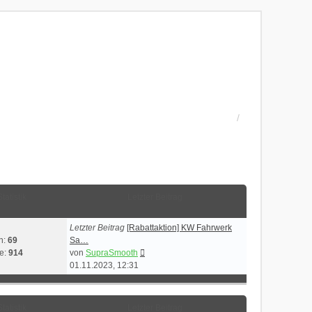
Statistik
Letzter Beitrag
Letzter Beitrag
[Rabattaktion] KW Fahrwerk
n:
69
Sa…
Neuester
ge:
914
von
SupraSmooth
Beitrag
01.11.2023, 12:31
Statistik
Letzter Beitrag