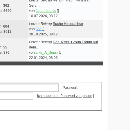
Letzter Beitrag
Re: Ein Traum wird wahr,
n:
362
Serv…
Neuester
ge:
5690
von
Japanfanatic
Beitrag
10.07.2026, 08:12
Letzter Beitrag
Suche Hinterachse
n:
604
Neuester
von
Joo
ge:
3012
Beitrag
28.10.2025, 09:12
Letzter Beitrag
Das JZA80 Group Forum auf
n:
55
dem…
Neuester
ge:
376
von
Like_A_Supra
Beitrag
22.01.2024, 08:06
Passwort:
Ich habe mein Passwort vergessen
|