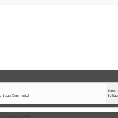
Unterforen
Theme
the Supra Community!
Beiträ
 Supra MKIV (JZA80)