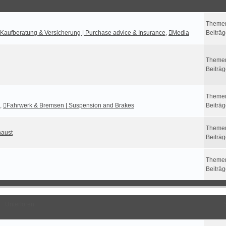
Theme
Kaufberatung & Versicherung | Purchase advice & Insurance
,
Media
Beiträ
Theme
Beiträ
Theme
,
Fahrwerk & Bremsen | Suspension and Brakes
Beiträ
Theme
haust
Beiträ
Theme
Beiträ
Unterforen