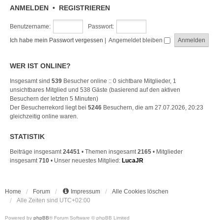
ANMELDEN
•
REGISTRIEREN
Benutzername:
Passwort:
Ich habe mein Passwort vergessen
|
Angemeldet bleiben
WER IST ONLINE?
Insgesamt sind
539
Besucher online :: 0 sichtbare Mitglieder, 1
unsichtbares Mitglied und 538 Gäste (basierend auf den aktiven
Besuchern der letzten 5 Minuten)
Der Besucherrekord liegt bei
5246
Besuchern, die am 27.07.2026, 20:23
gleichzeitig online waren.
STATISTIK
Beiträge insgesamt
24451
• Themen insgesamt
2165
• Mitglieder
insgesamt
710
• Unser neuestes Mitglied:
LucaJR
Home
Forum
Impressum
Alle Cookies löschen
Alle Zeiten sind
UTC+02:00
Powered by
phpBB
® Forum Software © phpBB Limited