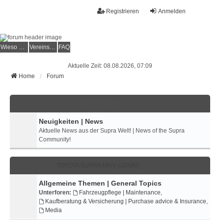
Registrieren
Anmelden
Wieso der e.V.?
Vereinsmitglied werden
FAQ
Aktuelle Zeit: 08.08.2026, 07:09
Home
Forum
UNTERFOREN
Neuigkeiten | News
Aktuelle News aus der Supra Welt! | News of the Supra
Community!
TOYOTA SUPRA MKIV (JZA80)
Allgemeine Themen | General Topics
Unterforen:
Fahrzeugpflege | Maintenance
,
Kaufberatung & Versicherung | Purchase advice & Insurance
,
Media